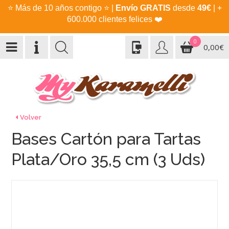
⭐
Más de 10 años contigo
⭐
|
Envío GRATIS
desde
49€
| +
600.000 clientes felices
❤️
0
0,00€
Volver
Bases Cartón para Tartas
Plata/Oro 35,5 cm (3 Uds)