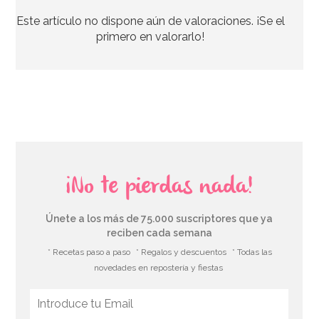
Este artículo no dispone aún de valoraciones. ¡Se el
33,39€
37,95€
primero en valorarlo!
AÑADIR
¡No te pierdas nada!
Únete a los más de 75.000 suscriptores que ya
reciben cada semana
* Recetas paso a paso
* Regalos y descuentos
* Todas las
novedades en repostería y fiestas