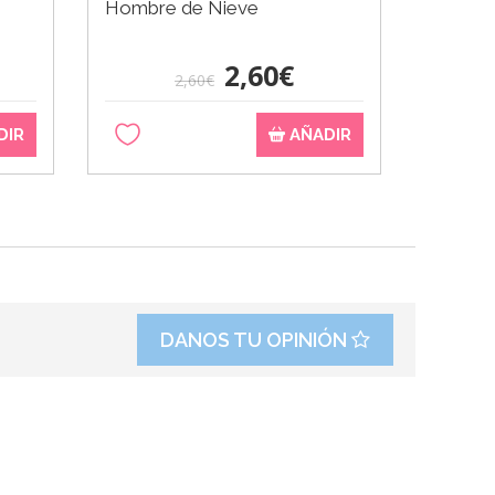
Hombre de Nieve
estamp
Sugarcr
2,60€
2,60€
DIR
AÑADIR
DANOS TU OPINIÓN