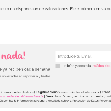
tículo no dispone aún de valoraciones. ¡Se el primero en valor
s nada!
He leído y acepto la
Política de 
ue ya reciben cada semana
as novedades en repostería y fiestas
s
 internacionales de datos |
Legitimación:
Consentimiento del interesado. |
Trans
evo.com/es/legal/termsofuse/)
. |
Derechos:
Acceso, rectificación, supresión, limi
isponible la información adicional y detallada sobre la Protección de Datos Persona