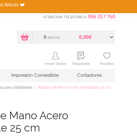
es felices
❤️
966 357 760
ATENCIÓN TELEFÓNICA
0
0,00€
Item(s)
Iniciar Sesión
Regístrate
Favoritos
Impresión Comestible
Cortadores
sculas y Batidores
Batidor de Mano Acero Inoxidable 25 cm
de Mano Acero
le 25 cm