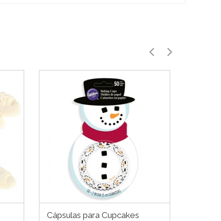
Cápsulas para Cupcakes
Kit de 