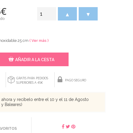
5
€
▲
▼
ido
Inoxidable 25 cm
( Ver más )
AÑADIR A LA CESTA
GRATIS PARA PEDIDOS
PAGO SEGURO
SUPERIORES A 45€
ahora y recíbelo entre el 10 y el 11 de Agosto
s y Baleares)
FAVORITOS