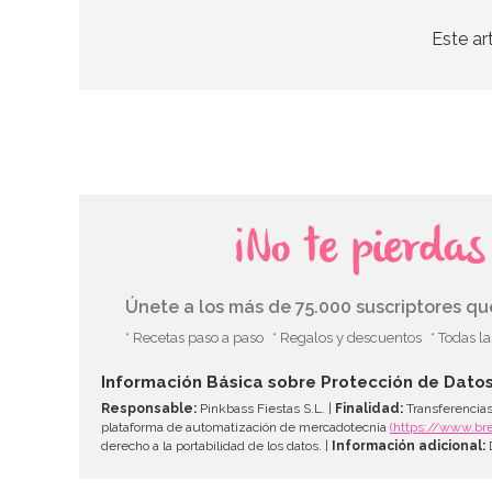
Este ar
¡No te pierda
Únete a los más de 75.000 suscriptores q
* Recetas paso a paso
* Regalos y descuentos
* Todas l
Información Básica sobre Protección de Dato
Responsable:
Pinkbass Fiestas S.L. |
Finalidad:
Transferencias
plataforma de automatización de mercadotecnia
(https://www.br
derecho a la portabilidad de los datos. |
Información adicional:
D