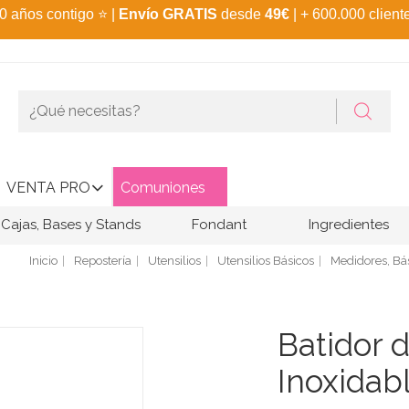
0 años contigo
⭐
|
Envío GRATIS
desde
49€
| + 600.000 client
VENTA PRO
Comuniones
Cajas, Bases y Stands
Fondant
Ingredientes
Inicio
Repostería
Utensilios
Utensilios Básicos
Medidores, Bá
Batidor 
Inoxidab