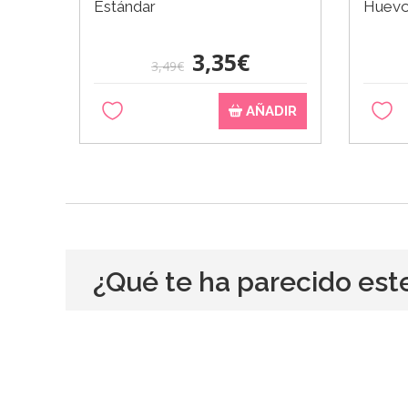
Estándar
Huev
3,35€
3,49€
AÑADIR
¿Qué te ha parecido est