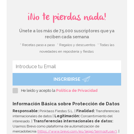
¡No te pierdas nada!
Únete a los más de 75.000 suscriptores que ya
reciben cada semana
* Recetas paso a paso
* Regalos y descuentos
* Todas las
novedades en repostería y fiestas
INSCRIBIRSE
Preparado para Bizcocho 1 Kg - FunCakes
He leído y acepto la
Política de Privacidad
7,20€
Información Básica sobre Protección de Datos
Responsable:
Pinkbass Fiestas S.L. |
Finalidad:
Transferencias
internacionales de datos |
Legitimación:
Consentimiento del
interesado. |
Transferencias internacionales de datos:
AÑADIR
Usamos Brevo como plataforma de automatización de
mercadotecnia
(https://www.brevo.com/es/legal/termsofuse/)
. |