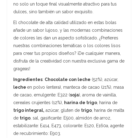
no solo un toque final visualmente atractivo para tus
dulces, sino también un sabor exquisito.
El chocolate de alta calidad utilizado en estas bolas
añade un sabor lujoso, y las modernas combinaciones
de colores les dan un aspecto sofisticado. ¿Prefieres
nuestras combinaciones temáticas o los colores lisos
para crear tus propios diseños? ¡De cualquier manera,
disfruta de la creatividad con nuestra exclusiva gama de
grageas!
Ingredientes
:
Chocolate con leche
(52%), azúcar,
leche
en polvo (entera), manteca de cacao (21%), masa
de cacao, emulgente: E322 (
soja
), aroma de vainilla,
cereales crujientes (12%),
harina de trigo
, harina de
trigo integral,
azúcar, gluten de
trigo
, harina de malta
de
trigo
, sal, gasificante: E500, almidón de arroz,
estabilizante: E414, E473, colorante: E120, E160a, agente
de recubrimiento: E903.