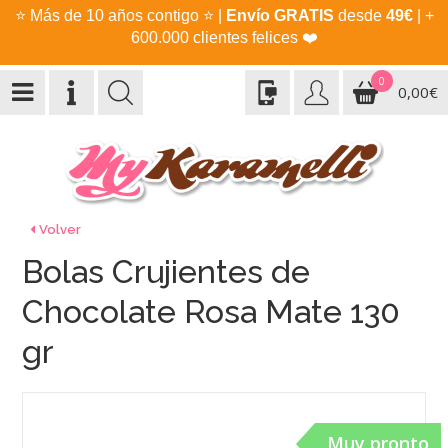
⭐
Más de 10 años contigo
⭐
|
Envío GRATIS
desde
49€
| +
600.000 clientes felices
❤️
0
0,00€
Volver
Bolas Crujientes de
Chocolate Rosa Mate 130
gr
Muy pronto