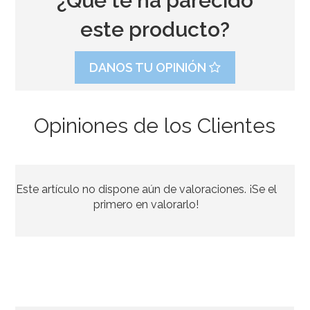
¿Qué te ha parecido
este producto?
DANOS TU OPINIÓN
Opiniones de los Clientes
Pegamento Comestible con Pincel 22 gr - FunCakes
Este artículo no dispone aún de valoraciones. ¡Se el
2,75€
primero en valorarlo!
AÑADIR