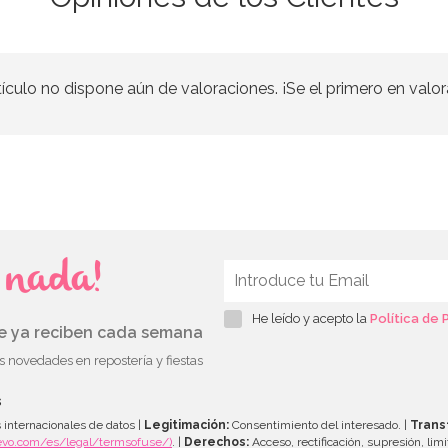
tículo no dispone aún de valoraciones. ¡Se el primero en valor
s nada!
He leído y acepto la
Política de 
ue ya reciben cada semana
as novedades en repostería y fiestas
s
 internacionales de datos |
Legitimación:
Consentimiento del interesado. |
Trans
evo.com/es/legal/termsofuse/)
. |
Derechos:
Acceso, rectificación, supresión, limi