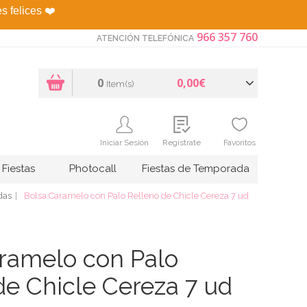
es felices
❤️
966 357 760
ATENCIÓN TELEFÓNICA
0
0,00€
Item(s)
Iniciar Sesión
Regístrate
Favoritos
Fiestas
Photocall
Fiestas de Temporada
das
Bolsa Caramelo con Palo Relleno de Chicle Cereza 7 ud
ramelo con Palo
de Chicle Cereza 7 ud