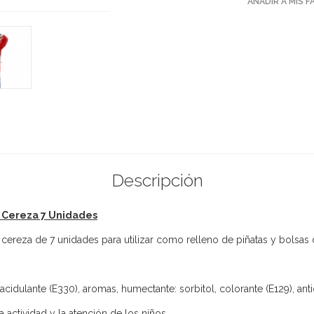
AÑADIR A MIS 
Descripción
e Cereza 7 Unidades
 cereza de 7 unidades para utilizar como relleno de piñatas y bols
cidulante (E330), aromas, humectante: sorbitol, colorante (E129), anti
 actividad y la atención de los niños.