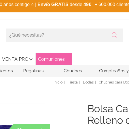
0 años contigo
⭐
|
Envío GRATIS
desde
49€
| + 600.000 client
VENTA PRO
Comuniones
ientos
Pegatinas
Chuches
Cumpleaños y 
Inicio
Fiesta
Bodas
Chuches para Bo
Bolsa Ca
Relleno 