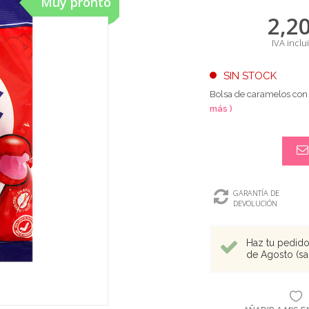
Muy pronto
2,2
IVA inclu
SIN STOCK
Bolsa de caramelos con 
más )
GARANTÍA DE
DEVOLUCIÓN
Haz tu pedido 
de Agosto (sal