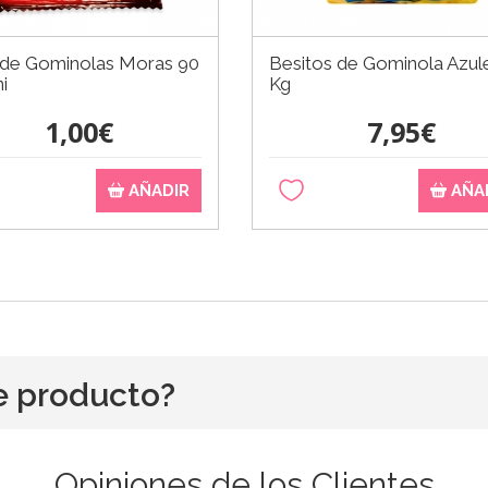
 de Gominolas Moras 90
Besitos de Gominola Azul
ni
Kg
1,00€
7,95€
AÑADIR
AÑA
e producto?
Opiniones de los Clientes