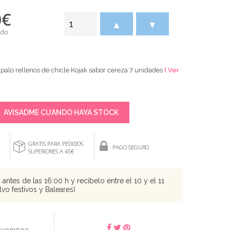
0
€
▲
▼
ido
palo rellenos de chicle Kojak sabor cereza 7 unidades
( Ver
AVISADME CUANDO HAYA STOCK
GRATIS PARA PEDIDOS
PAGO SEGURO
SUPERIORES A 45€
antes de las 16:00 h y recíbelo entre el 10 y el 11
vo festivos y Baleares)