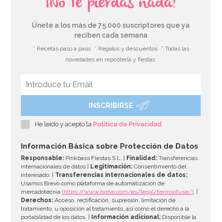
¡No te pierdas nada!
Únete a los más de 75.000 suscriptores que ya
reciben cada semana
* Recetas paso a paso
* Regalos y descuentos
* Todas las
novedades en repostería y fiestas
INSCRIBIRSE
Cuenco para Chuches 18 cm
He leído y acepto la
Política de Privacidad
2,75€
Información Básica sobre Protección de Datos
Responsable:
Pinkbass Fiestas S.L. |
Finalidad:
Transferencias
internacionales de datos |
Legitimación:
Consentimiento del
interesado. |
Transferencias internacionales de datos:
AÑADIR
Usamos Brevo como plataforma de automatización de
mercadotecnia
(https://www.brevo.com/es/legal/termsofuse/)
. |
Derechos:
Acceso, rectificación, supresión, limitación de
tratamiento, u oposición al tratamiento, así como el derecho a la
portabilidad de los datos. |
Información adicional:
Disponible la