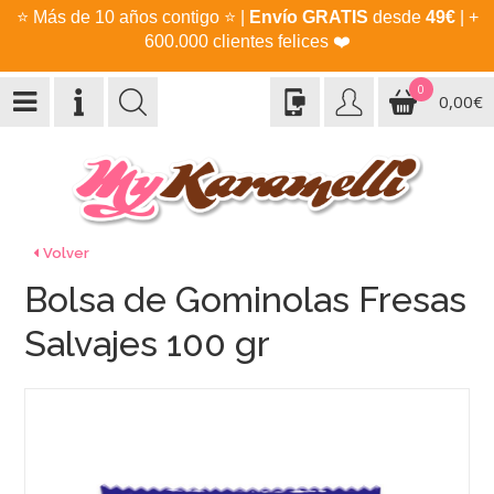
⭐
Más de 10 años contigo
⭐
|
Envío GRATIS
desde
49€
| +
600.000 clientes felices
❤️
0
0,00€
Volver
Bolsa de Gominolas Fresas
Salvajes 100 gr