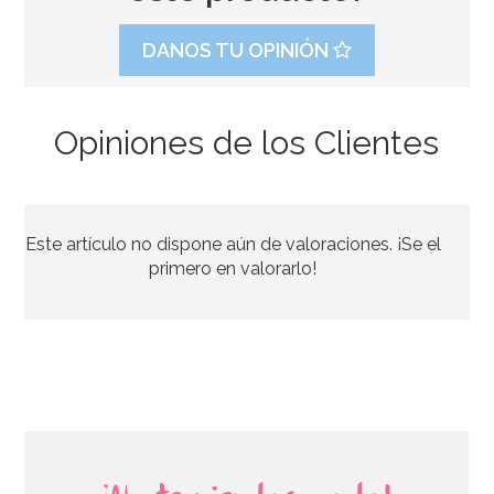
DANOS TU OPINIÓN
Opiniones de los Clientes
Caramelos Masticables Sugus 1 Kg
Este artículo no dispone aún de valoraciones. ¡Se el
14,95€
primero en valorarlo!
AÑADIR