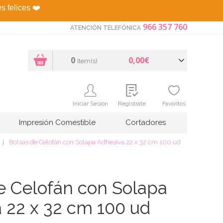
es felices
❤️
966 357 760
ATENCIÓN TELEFÓNICA
0
0,00€
Item(s)
Iniciar Sesión
Regístrate
Favoritos
Impresión Comestible
Cortadores
Bolsas de Celofán con Solapa Adhesiva 22 x 32 cm 100 ud
e Celofán con Solapa
 22 x 32 cm 100 ud