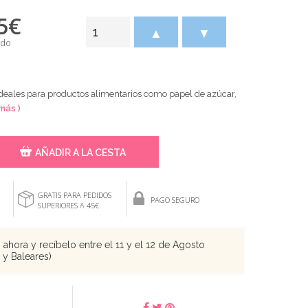
5
€
▲
▼
ido
deales para productos alimentarios como papel de azúcar,
 más )
AÑADIR A LA CESTA
GRATIS PARA PEDIDOS
PAGO SEGURO
SUPERIORES A 45€
ahora y recíbelo entre el 11 y el 12 de Agosto
s y Baleares)