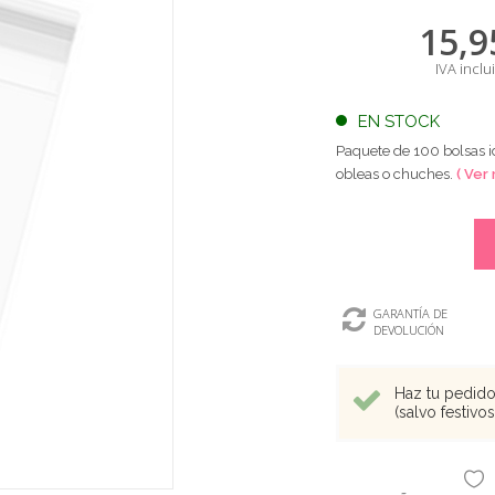
15,9
IVA inclu
EN STOCK
Paquete de 100 bolsas i
obleas o chuches.
( Ver
GARANTÍA DE
DEVOLUCIÓN
Haz tu pedido 
(salvo festivo