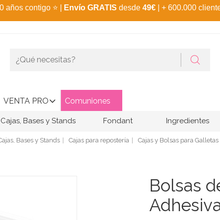
0 años contigo
⭐
|
Envío GRATIS
desde
49€
| + 600.000 client
VENTA PRO
Comuniones
Cajas, Bases y Stands
Fondant
Ingredientes
Cajas, Bases y Stands
Cajas para repostería
Cajas y Bolsas para Galletas
Bolsas d
Adhesiva