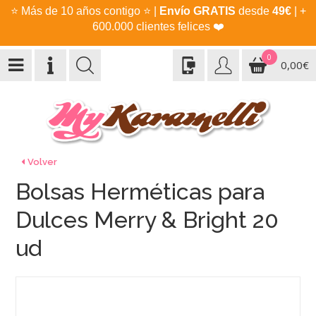
⭐
Más de 10 años contigo
⭐
|
Envío GRATIS
desde
49€
| +
600.000 clientes felices
❤️
0
0,00€
Volver
Bolsas Herméticas para
Dulces Merry & Bright 20
ud