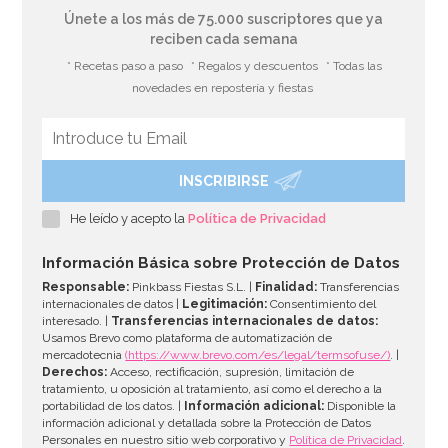
Únete a los más de 75.000 suscriptores que ya
reciben cada semana
* Recetas paso a paso
* Regalos y descuentos
* Todas las
novedades en repostería y fiestas
INSCRIBIRSE
Juego de 20 Servilletas Azul Intenso
He leído y acepto la
Política de Privacidad
2,00€
Información Básica sobre Protección de Datos
Responsable:
Pinkbass Fiestas S.L. |
Finalidad:
Transferencias
internacionales de datos |
Legitimación:
Consentimiento del
interesado. |
Transferencias internacionales de datos:
AÑADIR
Usamos Brevo como plataforma de automatización de
mercadotecnia
(https://www.brevo.com/es/legal/termsofuse/)
. |
Derechos:
Acceso, rectificación, supresión, limitación de
tratamiento, u oposición al tratamiento, así como el derecho a la
portabilidad de los datos. |
Información adicional:
Disponible la
información adicional y detallada sobre la Protección de Datos
Personales en nuestro sitio web corporativo y
Política de Privacidad
.