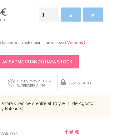
5
€
▲
▼
ido
 dulces de la colección Llama Love
( Ver más )
AVISADME CUANDO HAYA STOCK
GRATIS PARA PEDIDOS
PAGO SEGURO
SUPERIORES A 45€
ahora y recíbelo entre el 10 y el 11 de Agosto
s y Baleares)
FAVORITOS