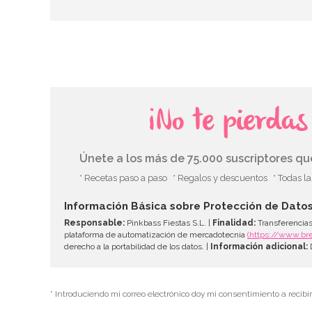
¡No te pierda
Únete a los más de 75.000 suscriptores q
* Recetas paso a paso
* Regalos y descuentos
* Todas l
Información Básica sobre Protección de Dato
Responsable:
Pinkbass Fiestas S.L. |
Finalidad:
Transferencias
plataforma de automatización de mercadotecnia
(https://www.br
derecho a la portabilidad de los datos. |
Información adicional:
D
* Introduciendo mi correo electrónico doy mi consentimiento a recibi