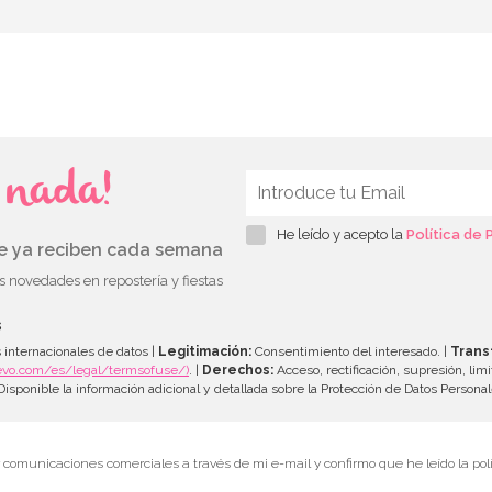
s nada!
He leído y acepto la
Política de 
ue ya reciben cada semana
as novedades en repostería y fiestas
s
 internacionales de datos |
Legitimación:
Consentimiento del interesado. |
Trans
evo.com/es/legal/termsofuse/)
. |
Derechos:
Acceso, rectificación, supresión, limi
isponible la información adicional y detallada sobre la Protección de Datos Persona
r comunicaciones comerciales a través de mi e-mail y confirmo que he leído la polí