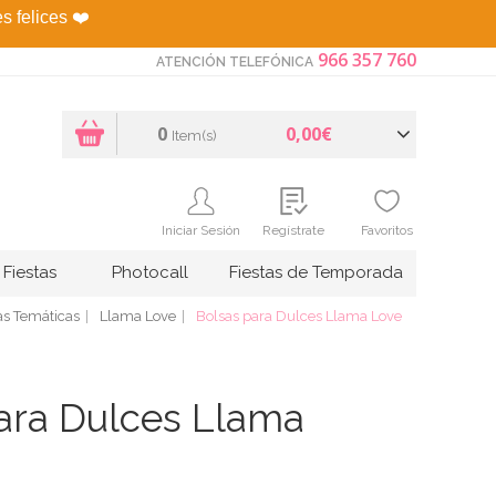
es felices
❤️
966 357 760
ATENCIÓN TELEFÓNICA
0
0,00€
Item(s)
Iniciar Sesión
Regístrate
Favoritos
Fiestas
Photocall
Fiestas de Temporada
as Temáticas
Llama Love
Bolsas para Dulces Llama Love
ara Dulces Llama