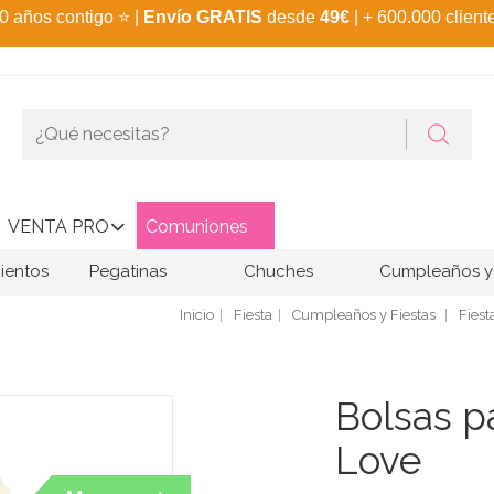
0 años contigo
⭐
|
Envío GRATIS
desde
49€
| + 600.000 client
VENTA PRO
Comuniones
ientos
Pegatinas
Chuches
Cumpleaños y 
Inicio
Fiesta
Cumpleaños y Fiestas
Fiest
Bolsas p
Love