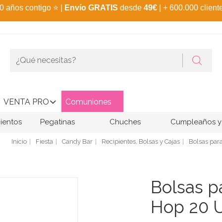
0 años contigo
⭐
|
Envío GRATIS
desde
49€
| + 600.000 client
VENTA PRO
Comuniones
ientos
Pegatinas
Chuches
Cumpleaños y 
Inicio
Fiesta
Candy Bar
Recipientes, Bolsas y Cajas
Bolsas par
Bolsas p
Hop 20 