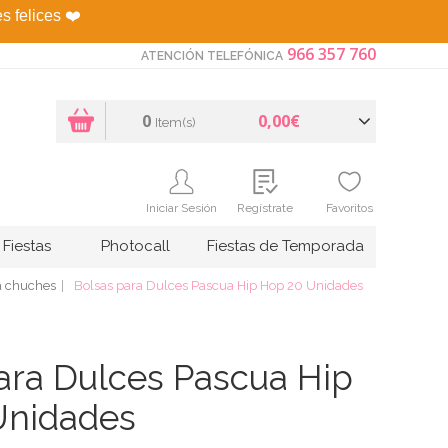
es felices
❤️
966 357 760
ATENCIÓN TELEFÓNICA
0
0,00€
Item(s)
Iniciar Sesión
Regístrate
Favoritos
Fiestas
Photocall
Fiestas de Temporada
a chuches
Bolsas para Dulces Pascua Hip Hop 20 Unidades
ara Dulces Pascua Hip
Unidades