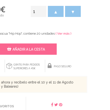
0
€
▲
▼
ido
ascua "Hip Hop", contiene 20 unidades
( Ver más )
AÑADIR A LA CESTA
GRATIS PARA PEDIDOS
PAGO SEGURO
SUPERIORES A 45€
ahora y recíbelo entre el 10 y el 11 de Agosto
s y Baleares)
FAVORITOS