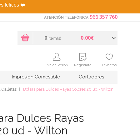
es felices
❤️
966 357 760
ATENCIÓN TELEFÓNICA
0
0,00€
Item(s)
Iniciar Sesión
Regístrate
Favoritos
Impresión Comestible
Cortadores
a Galletas
Bolsas para Dulces Rayas Colores 20 ud - Wilton
ara Dulces Rayas
20 ud - Wilton