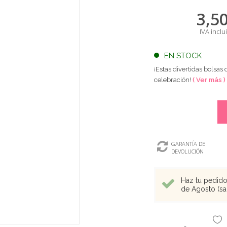
3,5
IVA inclu
EN STOCK
¡Estas divertidas bolsas
celebración!
( Ver más )
GARANTÍA DE
DEVOLUCIÓN
Haz tu pedido 
de Agosto (sal