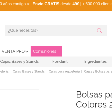
0 años contigo
⭐
|
Envío GRATIS
desde
49€
| + 600.000 client
VENTA PRO
Comuniones
Cajas, Bases y Stands
Fondant
Ingredientes
stería
Cajas, Bases y Stands
Cajas para repostería
Cajas y Bolsas par
Bolsas p
Colores 