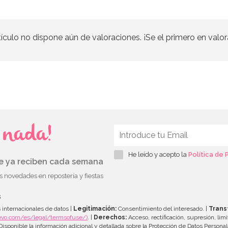
tículo no dispone aún de valoraciones. ¡Se el primero en valor
s nada!
He leído y acepto la
Política de 
ue ya reciben cada semana
as novedades en repostería y fiestas
s
 internacionales de datos |
Legitimación:
Consentimiento del interesado. |
Trans
evo.com/es/legal/termsofuse/)
. |
Derechos:
Acceso, rectificación, supresión, limi
isponible la información adicional y detallada sobre la Protección de Datos Persona