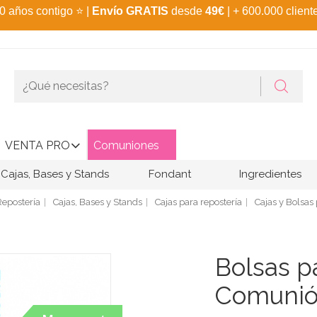
0 años contigo
⭐
|
Envío GRATIS
desde
49€
| + 600.000 client
VENTA PRO
Comuniones
Cajas, Bases y Stands
Fondant
Ingredientes
Repostería
Cajas, Bases y Stands
Cajas para repostería
Cajas y Bolsas
Bolsas p
Comunió