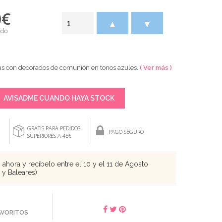
0
€
▲
▼
ido
sas con decorados de comunión en tonos azules.
( Ver más )
AVISADME CUANDO HAYA STOCK
GRATIS PARA PEDIDOS
PAGO SEGURO
SUPERIORES A 45€
ahora y recíbelo entre el 10 y el 11 de Agosto
s y Baleares)
FAVORITOS