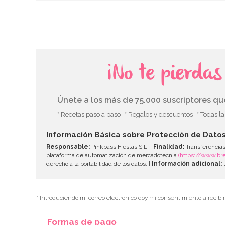
¡No te pierda
Únete a los más de 75.000 suscriptores q
* Recetas paso a paso
* Regalos y descuentos
* Todas l
Información Básica sobre Protección de Dato
Responsable:
Pinkbass Fiestas S.L. |
Finalidad:
Transferencias
plataforma de automatización de mercadotecnia
(https://www.br
derecho a la portabilidad de los datos. |
Información adicional:
D
* Introduciendo mi correo electrónico doy mi consentimiento a recibi
Formas de pago