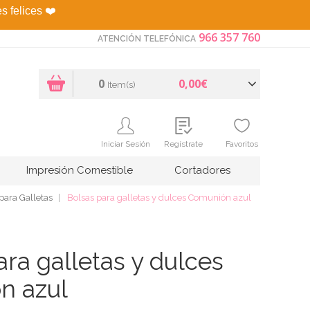
es felices
❤️
966 357 760
ATENCIÓN TELEFÓNICA
0
0,00€
Item(s)
Iniciar Sesión
Regístrate
Favoritos
Impresión Comestible
Cortadores
 para Galletas
Bolsas para galletas y dulces Comunión azul
ara galletas y dulces
n azul