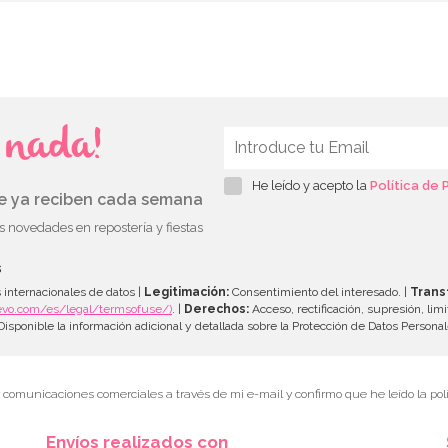
s nada!
He leído y acepto la
Política de 
ue ya reciben cada semana
as novedades en repostería y fiestas
s
 internacionales de datos |
Legitimación:
Consentimiento del interesado. |
Trans
evo.com/es/legal/termsofuse/)
. |
Derechos:
Acceso, rectificación, supresión, limi
isponible la información adicional y detallada sobre la Protección de Datos Persona
r comunicaciones comerciales a través de mi e-mail y confirmo que he leído la polí
Envíos realizados con