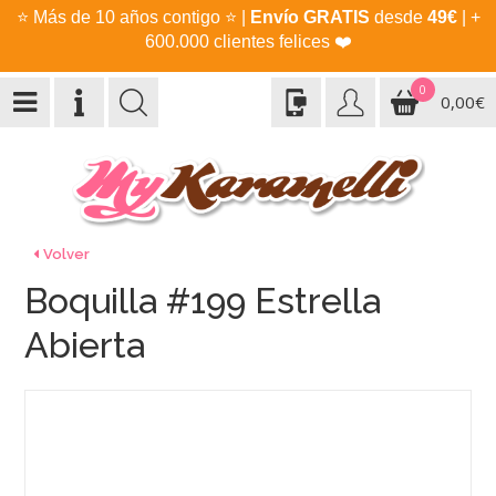
⭐
Más de 10 años contigo
⭐
|
Envío GRATIS
desde
49€
| +
600.000 clientes felices
❤️
0
0,00€
Volver
Boquilla #199 Estrella
Abierta