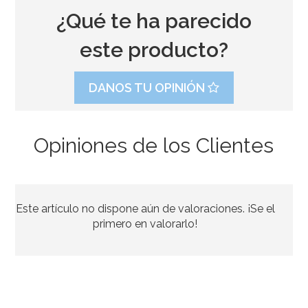
¿Qué te ha parecido
este producto?
DANOS TU OPINIÓN
Opiniones de los Clientes
Mangas desechables de 35cm Profesionales 100 uds
Este artículo no dispone aún de valoraciones. ¡Se el
19,95€
primero en valorarlo!
AÑADIR