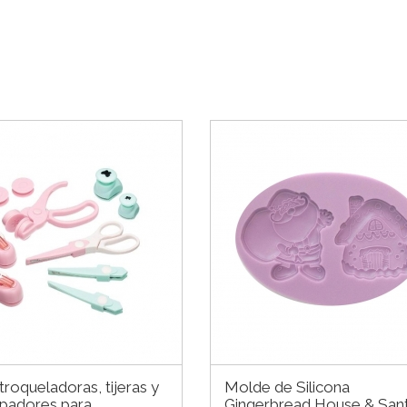
 troqueladoras, tijeras y
Molde de Silicona
padores para
Gingerbread House & San