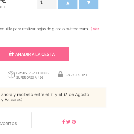
▲
▼
ido
oquilla para realizar hojas de glasa o buttercream..
( Ver
AÑADIR A LA CESTA
GRATIS PARA PEDIDOS
PAGO SEGURO
SUPERIORES A 45€
ahora y recíbelo entre el 11 y el 12 de Agosto
s y Baleares)
FAVORITOS