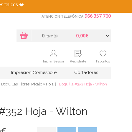
es felices
❤️
966 357 760
ATENCIÓN TELEFÓNICA
0
0,00€
Item(s)
Iniciar Sesión
Regístrate
Favoritos
Impresión Comestible
Cortadores
Boquillas Flores, Pétalo y Hoja
Boquilla #352 Hoja - Wilton
 #352 Hoja - Wilton
0
€