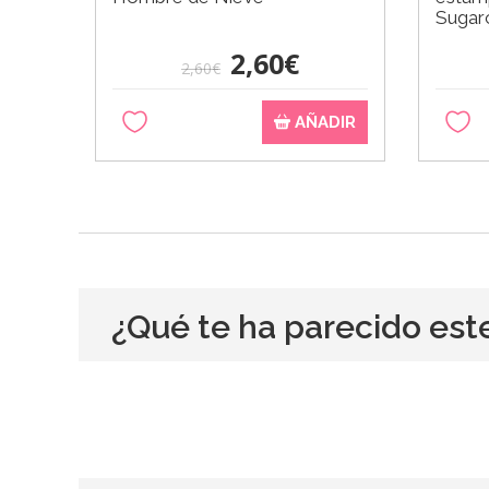
Sugarc
2,60€
2,60€
AÑADIR
¿Qué te ha parecido est