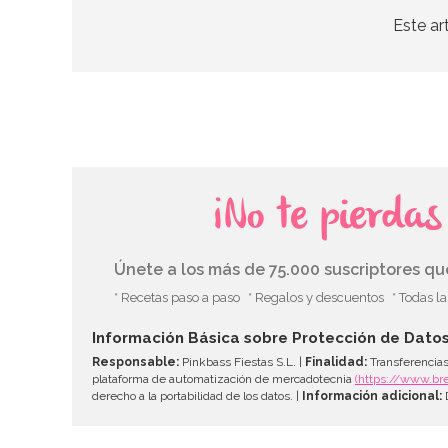
Este ar
¡No te pierda
Únete a los más de 75.000 suscriptores q
* Recetas paso a paso
* Regalos y descuentos
* Todas l
Información Básica sobre Protección de Dato
Responsable:
Pinkbass Fiestas S.L. |
Finalidad:
Transferencias
plataforma de automatización de mercadotecnia
(https://www.br
derecho a la portabilidad de los datos. |
Información adicional:
D