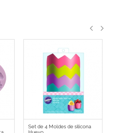
Set de 4 Moldes de silicona
Cupca
ta
Huevo
encant