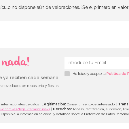
tículo no dispone aún de valoraciones. ¡Se el primero en valor
s nada!
He leído y acepto la
Política de 
ue ya reciben cada semana
as novedades en repostería y fiestas
s
 internacionales de datos |
Legitimación:
Consentimiento del interesado. |
Trans
evo.com/es/legal/termsofuse/)
. |
Derechos:
Acceso, rectificación, supresión, limi
isponible la información adicional y detallada sobre la Protección de Datos Persona