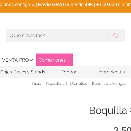
0 años contigo
⭐
|
Envío GRATIS
desde
49€
| + 600.000 client
VENTA PRO
Comuniones
Cajas, Bases y Stands
Fondant
Ingredientes
Inicio
Repostería
Utensilios
Boquillas y Mangas
Boquilla
2,5