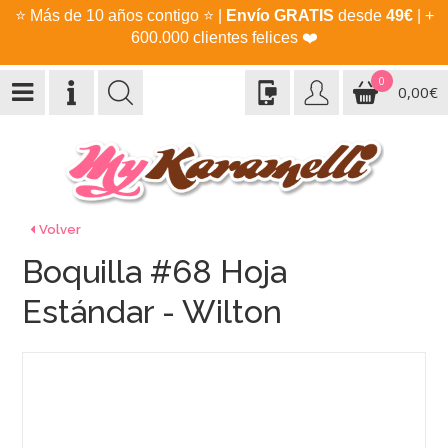
⭐
Más de 10 años contigo
⭐
|
Envío GRATIS
desde
49€
| +
600.000 clientes felices
❤️
0
0,00€
Volver
Boquilla #68 Hoja
Estándar - Wilton