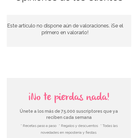
Juego de 12 Bandas para Mangas Wilton
Este artículo no dispone aún de valoraciones. ¡Se el
5,99€
primero en valorarlo!
AÑADIR
¡No te pierdas nada!
Únete a los más de 75.000 suscriptores que ya
reciben cada semana
* Recetas paso a paso
* Regalos y descuentos
* Todas las
novedades en repostería y fiestas