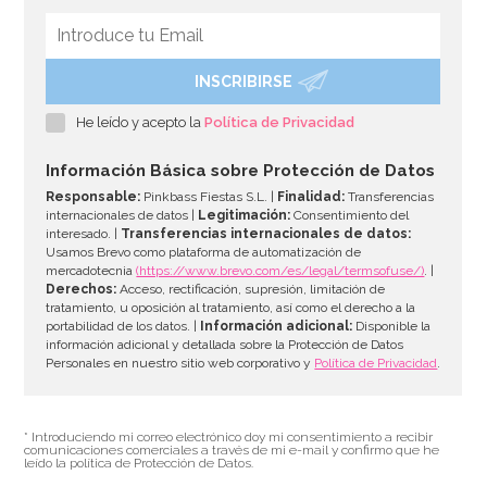
INSCRIBIRSE
Set de 10 Mangas desechables 41 cm
He leído y acepto la
Política de Privacidad
3,95€
Información Básica sobre Protección de Datos
Responsable:
Pinkbass Fiestas S.L. |
Finalidad:
Transferencias
internacionales de datos |
Legitimación:
Consentimiento del
interesado. |
Transferencias internacionales de datos:
AÑADIR
Usamos Brevo como plataforma de automatización de
mercadotecnia
(https://www.brevo.com/es/legal/termsofuse/)
. |
Derechos:
Acceso, rectificación, supresión, limitación de
tratamiento, u oposición al tratamiento, así como el derecho a la
portabilidad de los datos. |
Información adicional:
Disponible la
información adicional y detallada sobre la Protección de Datos
Personales en nuestro sitio web corporativo y
Política de Privacidad
.
* Introduciendo mi correo electrónico doy mi consentimiento a recibir
comunicaciones comerciales a través de mi e-mail y confirmo que he
leído la política de Protección de Datos.