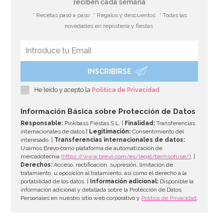
reciben cada semana
* Recetas paso a paso
* Regalos y descuentos
* Todas las
novedades en repostería y fiestas
INSCRIBIRSE
Cupcake Combo Bosque encantado
He leído y acepto la
Política de Privacidad
2,95€
2,95€
Información Básica sobre Protección de Datos
Responsable:
Pinkbass Fiestas S.L. |
Finalidad:
Transferencias
internacionales de datos |
Legitimación:
Consentimiento del
interesado. |
Transferencias internacionales de datos:
AÑADIR
Usamos Brevo como plataforma de automatización de
mercadotecnia
(https://www.brevo.com/es/legal/termsofuse/)
. |
Derechos:
Acceso, rectificación, supresión, limitación de
tratamiento, u oposición al tratamiento, así como el derecho a la
portabilidad de los datos. |
Información adicional:
Disponible la
información adicional y detallada sobre la Protección de Datos
Personales en nuestro sitio web corporativo y
Política de Privacidad
.