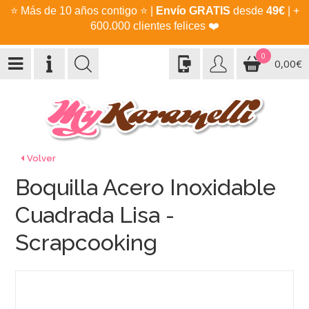
⭐
Más de 10 años contigo
⭐
|
Envío GRATIS
desde
49€
| +
600.000 clientes felices
❤️
0
0,00€
Volver
Boquilla Acero Inoxidable
Cuadrada Lisa -
Scrapcooking