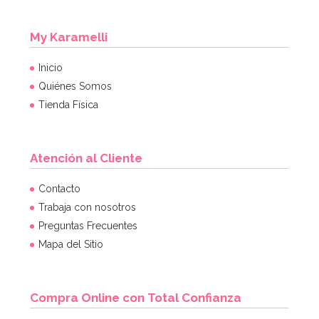
My Karamelli
Inicio
Quiénes Somos
Tienda Física
Atención al Cliente
Molde Great Impressions Shoes 2
Contacto
Trabaja con nosotros
Preguntas Frecuentes
12,95€
Mapa del Sitio
AÑADIR
Compra Online con Total Confianza