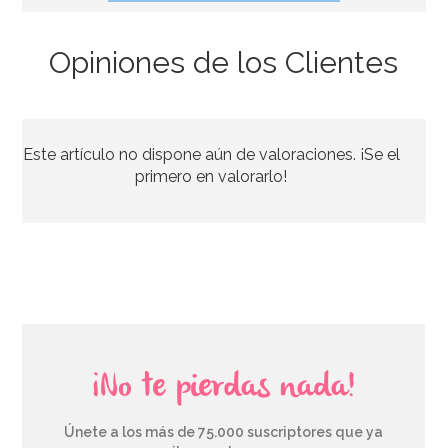
Opiniones de los Clientes
Cápsulas para Cupcakes Hombre de Nieve
Este artículo no dispone aún de valoraciones. ¡Se el
2,60€
2,60€
primero en valorarlo!
AÑADIR
¡No te pierdas nada!
Únete a los más de 75.000 suscriptores que ya