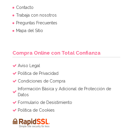
Boquilla PME hoja nº51 Estándar
Contacto
Trabaja con nosotros
Preguntas Frecuentes
3,35€
3,49€
Mapa del Sitio
AÑADIR
Compra Online con Total Confianza
Aviso Legal
Política de Privacidad
Condiciones de Compra
Información Básica y Adicional de Protección de
Datos
Formulario de Desistimiento
Política de Cookies