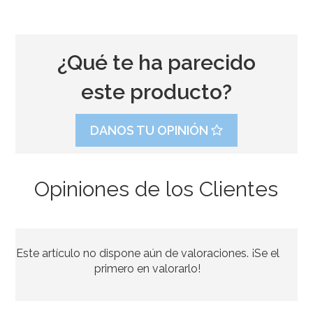
¿Qué te ha parecido
este producto?
DANOS TU OPINIÓN
Opiniones de los Clientes
Kit de troqueladoras, tijeras y estampadores para
Sugarcraft
Este artículo no dispone aún de valoraciones. ¡Se el
19,95€
primero en valorarlo!