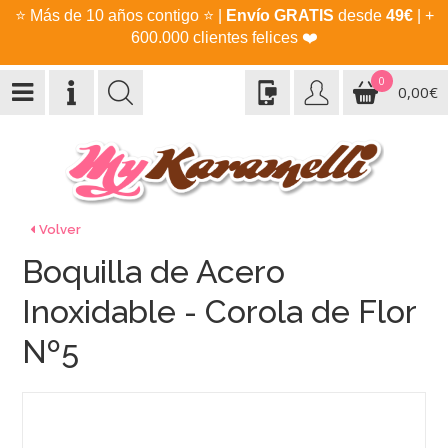
⭐
Más de 10 años contigo
⭐
|
Envío GRATIS
desde
49€
| +
600.000 clientes felices
❤️
0
0,00€
Volver
Boquilla de Acero
Inoxidable - Corola de Flor
Nº5