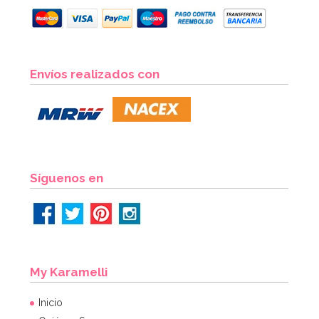
Boquilla PME hoja nº51 Estándar
Envíos realizados con
3,35€
3,49€
AÑADIR
Síguenos en
My Karamelli
Inicio