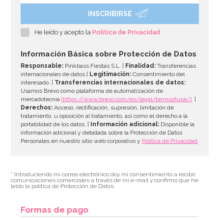
INSCRIBIRSE
Kit de troqueladoras, tijeras y estampadores para
Sugarcraft
He leído y acepto la
Política de Privacidad
19,95€
Información Básica sobre Protección de Datos
Responsable:
Pinkbass Fiestas S.L. |
Finalidad:
Transferencias
internacionales de datos |
Legitimación:
Consentimiento del
interesado. |
Transferencias internacionales de datos:
AÑADIR
Usamos Brevo como plataforma de automatización de
mercadotecnia
(https://www.brevo.com/es/legal/termsofuse/)
. |
Derechos:
Acceso, rectificación, supresión, limitación de
tratamiento, u oposición al tratamiento, así como el derecho a la
portabilidad de los datos. |
Información adicional:
Disponible la
información adicional y detallada sobre la Protección de Datos
Personales en nuestro sitio web corporativo y
Política de Privacidad
.
* Introduciendo mi correo electrónico doy mi consentimiento a recibir
comunicaciones comerciales a través de mi e-mail y confirmo que he
leído la política de Protección de Datos.
Formas de pago