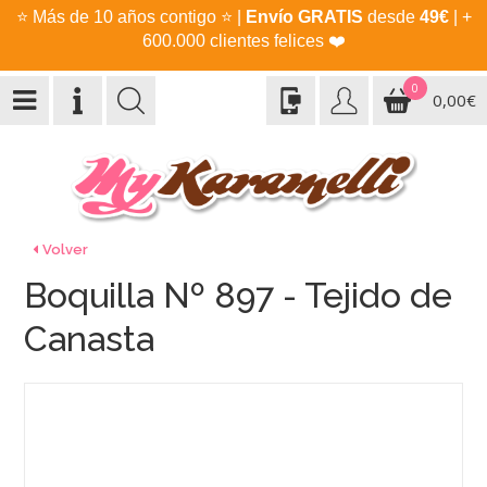
⭐
Más de 10 años contigo
⭐
|
Envío GRATIS
desde
49€
| +
600.000 clientes felices
❤️
0
0,00€
Volver
Boquilla Nº 897 - Tejido de
Canasta