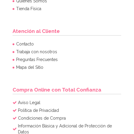
Quiénes Somos
Tienda Física
Atención al Cliente
Molde de Silicona Gingerbread House & Santa
Contacto
Trabaja con nosotros
Preguntas Frecuentes
6,95€
6,95€
Mapa del Sitio
AÑADIR
Compra Online con Total Confianza
Aviso Legal
Política de Privacidad
Condiciones de Compra
Información Básica y Adicional de Protección de
Datos