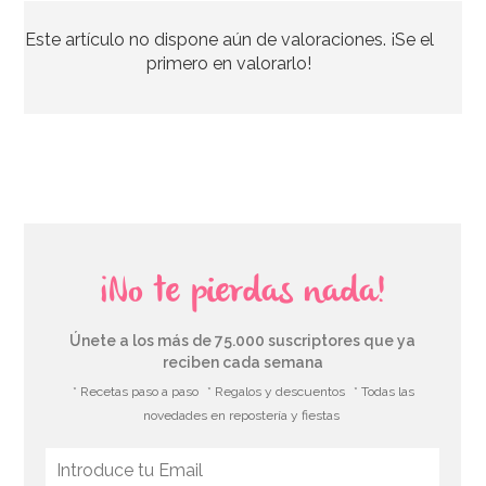
Este artículo no dispone aún de valoraciones. ¡Se el
2,60€
2,60€
primero en valorarlo!
AÑADIR
¡No te pierdas nada!
Únete a los más de 75.000 suscriptores que ya
reciben cada semana
* Recetas paso a paso
* Regalos y descuentos
* Todas las
novedades en repostería y fiestas