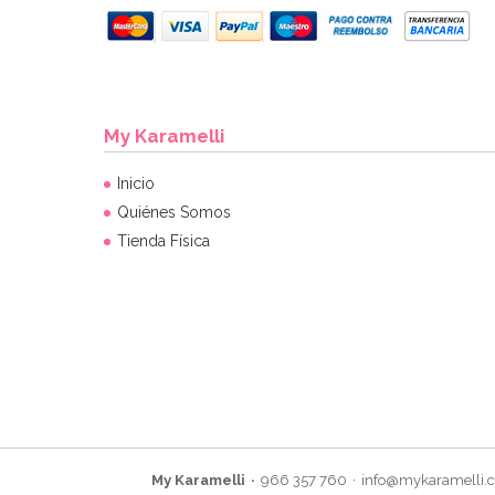
My Karamelli
Inicio
Quiénes Somos
Tienda Física
My Karamelli
966 357 760
info@mykaramelli.