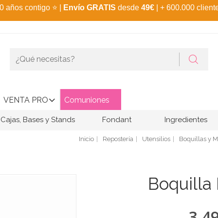
0 años contigo
⭐
|
Envío GRATIS
desde
49€
| + 600.000 client
VENTA PRO
Comuniones
Cajas, Bases y Stands
Fondant
Ingredientes
Inicio
Repostería
Utensilios
Boquillas y 
Boquilla
3,4