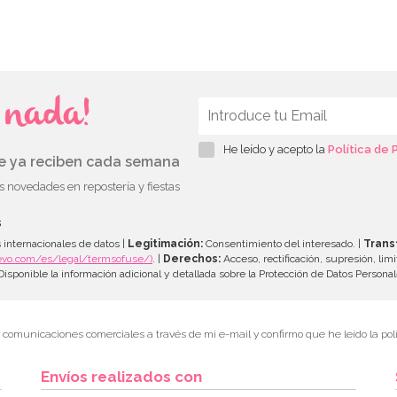
s nada!
He leído y acepto la
Política de 
ue ya reciben cada semana
as novedades en repostería y fiestas
s
 internacionales de datos |
Legitimación:
Consentimiento del interesado. |
Trans
evo.com/es/legal/termsofuse/)
. |
Derechos:
Acceso, rectificación, supresión, limi
isponible la información adicional y detallada sobre la Protección de Datos Persona
r comunicaciones comerciales a través de mi e-mail y confirmo que he leído la polí
Envíos realizados con