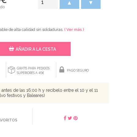
▲
▼
ido
able de alta calidad sin soldaduras.
( Ver más )
AÑADIR A LA CESTA
GRATIS PARA PEDIDOS
PAGO SEGURO
SUPERIORES A 45€
antes de las 16:00 h y recíbelo entre el 10 y el 11
vo festivos y Baleares)
FAVORITOS