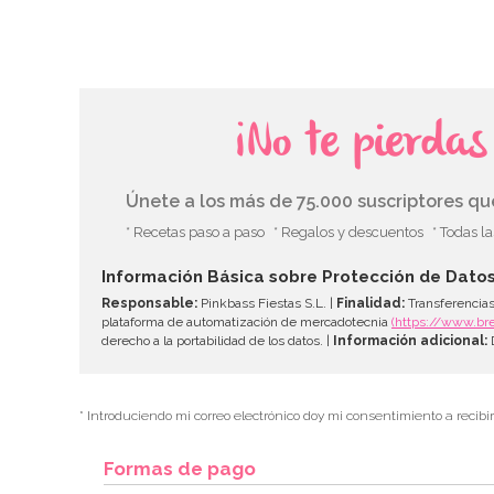
¡No te pierda
Únete a los más de 75.000 suscriptores q
* Recetas paso a paso
* Regalos y descuentos
* Todas l
Información Básica sobre Protección de Dato
Responsable:
Pinkbass Fiestas S.L. |
Finalidad:
Transferencias
plataforma de automatización de mercadotecnia
(https://www.br
derecho a la portabilidad de los datos. |
Información adicional:
D
* Introduciendo mi correo electrónico doy mi consentimiento a recibi
Formas de pago