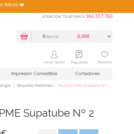
es felices
❤️
966 357 760
ATENCIÓN TELEFÓNICA
0
0,00€
Item(s)
Iniciar Sesión
Regístrate
Favoritos
Impresión Comestible
Cortadores
Mangas
Boquillas Redondas
Boquilla PME Supatube Nº 2
 PME Supatube Nº 2
9
€