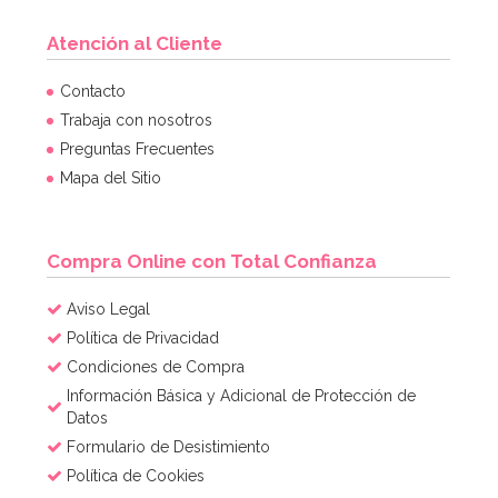
Atención al Cliente
Set de 4 Moldes de silicona Huevo
Contacto
Trabaja con nosotros
Preguntas Frecuentes
7,95€
Mapa del Sitio
AÑADIR
Compra Online con Total Confianza
Aviso Legal
Política de Privacidad
Condiciones de Compra
Información Básica y Adicional de Protección de
Datos
Formulario de Desistimiento
Política de Cookies