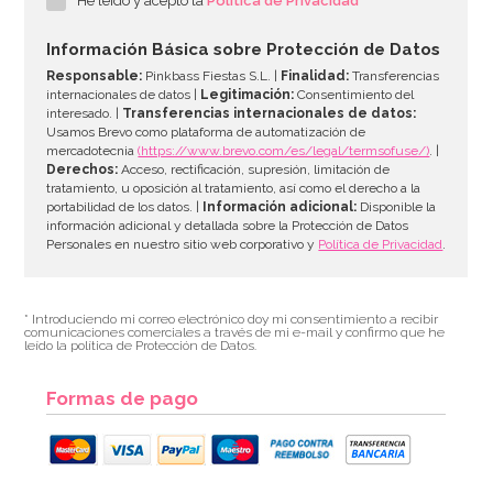
He leído y acepto la
Política de Privacidad
3,35€
3,49€
Información Básica sobre Protección de Datos
Responsable:
Pinkbass Fiestas S.L. |
Finalidad:
Transferencias
internacionales de datos |
Legitimación:
Consentimiento del
interesado. |
Transferencias internacionales de datos:
AÑADIR
Usamos Brevo como plataforma de automatización de
mercadotecnia
(https://www.brevo.com/es/legal/termsofuse/)
. |
Derechos:
Acceso, rectificación, supresión, limitación de
tratamiento, u oposición al tratamiento, así como el derecho a la
portabilidad de los datos. |
Información adicional:
Disponible la
información adicional y detallada sobre la Protección de Datos
Personales en nuestro sitio web corporativo y
Política de Privacidad
.
* Introduciendo mi correo electrónico doy mi consentimiento a recibir
comunicaciones comerciales a través de mi e-mail y confirmo que he
leído la política de Protección de Datos.
Formas de pago