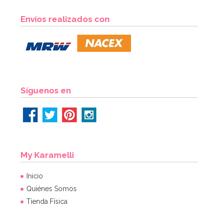
Kit de troqueladoras, tijeras y estampadores para
Envíos realizados con
Sugarcraft
19,95€
AÑADIR
Síguenos en
My Karamelli
Inicio
Quiénes Somos
Tienda Física