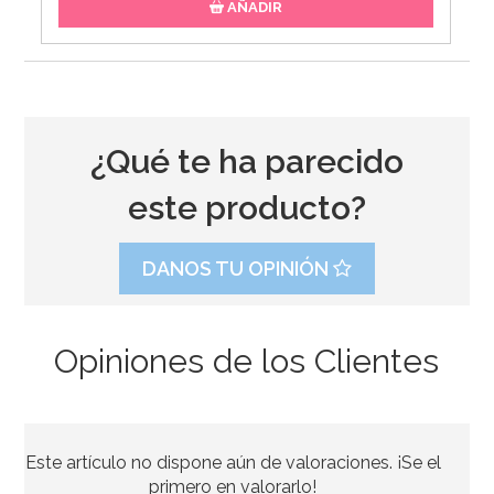
AÑADIR
¿Qué te ha parecido
este producto?
DANOS TU OPINIÓN
Opiniones de los Clientes
Molde de Silicona Gingerbread House & Santa
Este artículo no dispone aún de valoraciones. ¡Se el
6,95€
6,95€
primero en valorarlo!