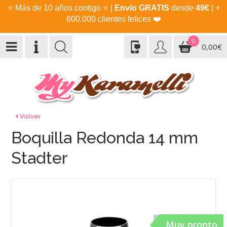
⭐
Más de 10 años contigo
⭐
|
Envío GRATIS
desde
49€
| +
600.000 clientes felices
❤️
0
0,00€
Volver
Boquilla Redonda 14 mm
Stadter
Muy pronto