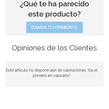
¿Qué te ha parecido
este producto?
DANOS TU OPINIÓN
Opiniones de los Clientes
Set de 10 Mangas desechables 41 cm
Este artículo no dispone aún de valoraciones. ¡Se el
3,95€
primero en valorarlo!
AÑADIR