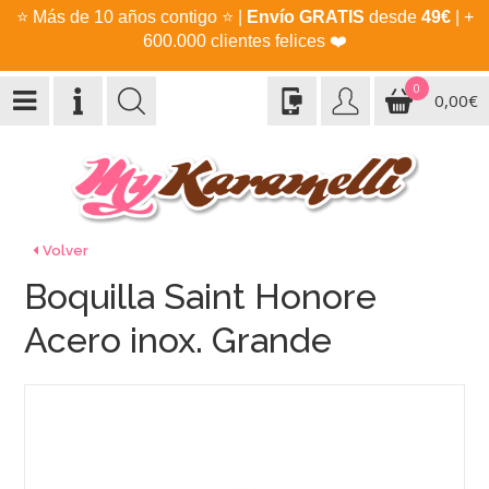
⭐
Más de 10 años contigo
⭐
|
Envío GRATIS
desde
49€
| +
600.000 clientes felices
❤️
0
0,00€
Volver
Boquilla Saint Honore
Acero inox. Grande