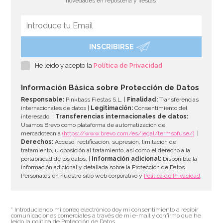
novedades en repostería y fiestas
INSCRIBIRSE
Molde Great Impressions Shoes 2
He leído y acepto la
Política de Privacidad
12,95€
Información Básica sobre Protección de Datos
Responsable:
Pinkbass Fiestas S.L. |
Finalidad:
Transferencias
internacionales de datos |
Legitimación:
Consentimiento del
interesado. |
Transferencias internacionales de datos:
AÑADIR
Usamos Brevo como plataforma de automatización de
mercadotecnia
(https://www.brevo.com/es/legal/termsofuse/)
. |
Derechos:
Acceso, rectificación, supresión, limitación de
tratamiento, u oposición al tratamiento, así como el derecho a la
portabilidad de los datos. |
Información adicional:
Disponible la
información adicional y detallada sobre la Protección de Datos
Personales en nuestro sitio web corporativo y
Política de Privacidad
.
* Introduciendo mi correo electrónico doy mi consentimiento a recibir
comunicaciones comerciales a través de mi e-mail y confirmo que he
leído la política de Protección de Datos.