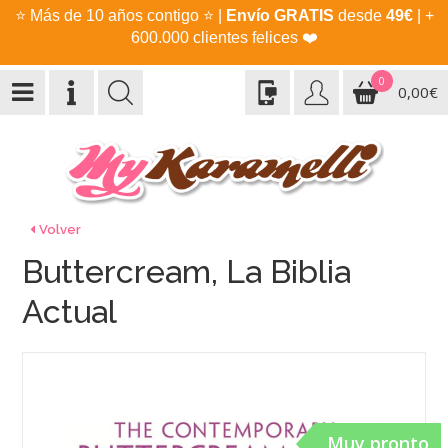
⭐
Más de 10 años contigo
⭐
|
Envío GRATIS
desde
49€
| +
600.000 clientes felices
❤️
0
0,00€
Volver
Buttercream, La Biblia
Actual
Muy pronto