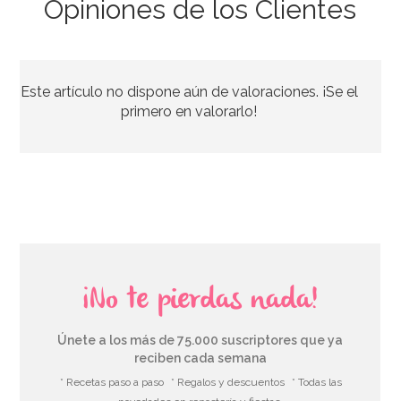
Opiniones de los Clientes
Set de 4 Moldes de silicona Huevo
Este artículo no dispone aún de valoraciones. ¡Se el
7,95€
primero en valorarlo!
AÑADIR
¡No te pierdas nada!
Únete a los más de 75.000 suscriptores que ya
reciben cada semana
* Recetas paso a paso
* Regalos y descuentos
* Todas las