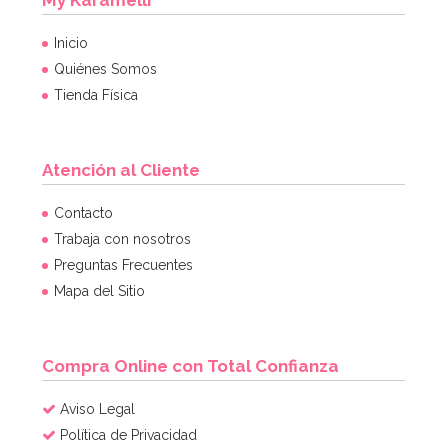
Inicio
Quiénes Somos
Tienda Física
Atención al Cliente
Kit de troqueladoras, tijeras y estampadores para
Contacto
Sugarcraft
Trabaja con nosotros
Preguntas Frecuentes
19,95€
Mapa del Sitio
AÑADIR
Compra Online con Total Confianza
Aviso Legal
Política de Privacidad