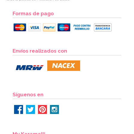
Formas de pago
Molde de Silicona Gingerbread House & Santa
Envíos realizados con
6,95€
6,95€
AÑADIR
Síguenos en
My Karamelli