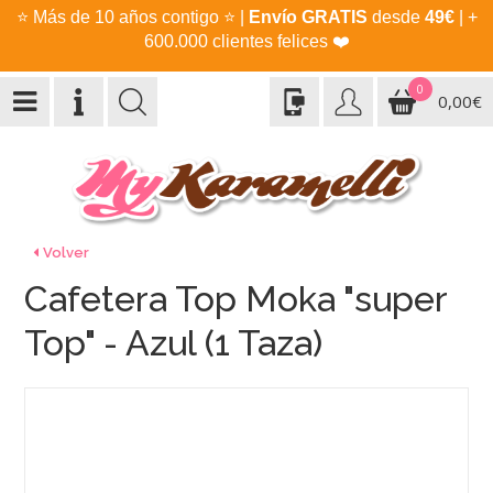
⭐
Más de 10 años contigo
⭐
|
Envío GRATIS
desde
49€
| +
600.000 clientes felices
❤️
0
0,00€
Volver
Cafetera Top Moka "super
Top" - Azul (1 Taza)