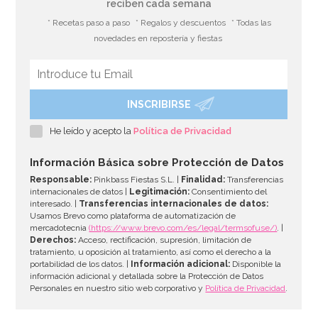
reciben cada semana
* Recetas paso a paso
* Regalos y descuentos
* Todas las
novedades en repostería y fiestas
INSCRIBIRSE
Molde Plástico Mano 27 cm
He leído y acepto la
Política de Privacidad
3,95€
Información Básica sobre Protección de Datos
Responsable:
Pinkbass Fiestas S.L. |
Finalidad:
Transferencias
internacionales de datos |
Legitimación:
Consentimiento del
interesado. |
Transferencias internacionales de datos:
AÑADIR
Usamos Brevo como plataforma de automatización de
mercadotecnia
(https://www.brevo.com/es/legal/termsofuse/)
. |
Derechos:
Acceso, rectificación, supresión, limitación de
tratamiento, u oposición al tratamiento, así como el derecho a la
portabilidad de los datos. |
Información adicional:
Disponible la
información adicional y detallada sobre la Protección de Datos
Personales en nuestro sitio web corporativo y
Política de Privacidad
.