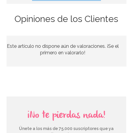
Opiniones de los Clientes
Cupcake Combo Bosque encantado
Este artículo no dispone aún de valoraciones. ¡Se el
2,95€
2,95€
primero en valorarlo!
AÑADIR
¡No te pierdas nada!
Únete a los más de 75.000 suscriptores que ya