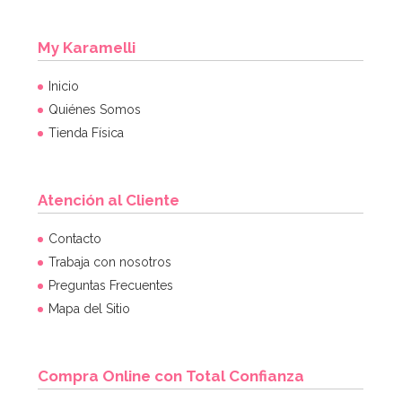
My Karamelli
Inicio
Quiénes Somos
Tienda Física
Atención al Cliente
Regalos para piñata Shimmer y Shine
Contacto
Trabaja con nosotros
Preguntas Frecuentes
9,99€
17,99€
Mapa del Sitio
AÑADIR
Compra Online con Total Confianza