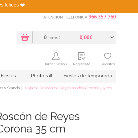
es felices
❤️
966 357 760
ATENCIÓN TELEFÓNICA
0
0,00€
Item(s)
Iniciar Sesión
Regístrate
Favoritos
Fiestas
Photocall
Fiestas de Temporada
as y Stands
Caja de Roscón de Reyes modelo Corona 35 cm
Roscón de Reyes
Corona 35 cm