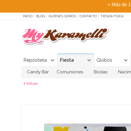
⭐
Más de 1
INICIO
BLOG
QUIÉNES SOMOS
CONTACTO
TIENDA FÍSICA
Repostería
Fiesta
Globos
Candy Bar
Comuniones
Bodas
Nacim
Volver