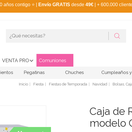
0 años contigo
⭐
|
Envío GRATIS
desde
49€
| + 600.000 client
VENTA PRO
Comuniones
ientos
Pegatinas
Chuches
Cumpleaños y 
Inicio
Fiesta
Fiestas de Temporada
Navidad
Bolsas, Caj
Caja de 
modelo 