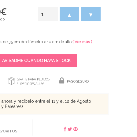
0
€
▲
▼
ido
es de 35 cm de diámetro x 10 cm de alto
( Ver más )
AVISADME CUANDO HAYA STOCK
GRATIS PARA PEDIDOS
PAGO SEGURO
SUPERIORES A 45€
ahora y recíbelo entre el 11 y el 12 de Agosto
s y Baleares)
FAVORITOS