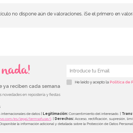
tículo no dispone aún de valoraciones. ¡Se el primero en valor
s nada!
He leído y acepto la
Política de 
ue ya reciben cada semana
as novedades en repostería y fiestas
s
 internacionales de datos |
Legitimación:
Consentimiento del interesado. |
Trans
evo.com/es/legal/termsofuse/)
. |
Derechos:
Acceso, rectificación, supresión, limi
isponible la información adicional y detallada sobre la Protección de Datos Persona