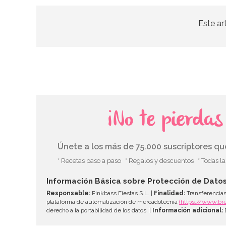
Este ar
¡No te pierda
Únete a los más de 75.000 suscriptores q
* Recetas paso a paso
* Regalos y descuentos
* Todas l
Información Básica sobre Protección de Dato
Responsable:
Pinkbass Fiestas S.L. |
Finalidad:
Transferencias
plataforma de automatización de mercadotecnia
(https://www.br
derecho a la portabilidad de los datos. |
Información adicional:
D