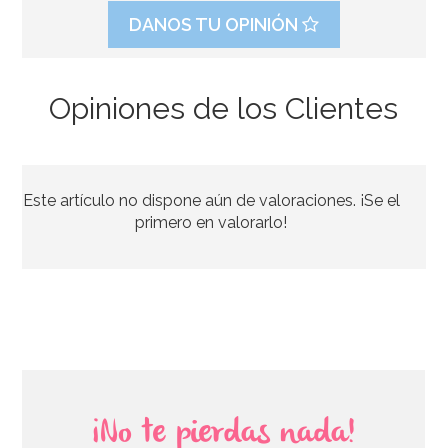
DANOS TU OPINIÓN
Opiniones de los Clientes
Preparado para Carrot Cake 1 Kg
Este artículo no dispone aún de valoraciones. ¡Se el
6,95€
primero en valorarlo!
AÑADIR
¡No te pierdas nada!