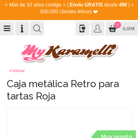
⭐
Más de 10 años contigo
⭐
|
Envío GRATIS
desde
49€
| +
600.000 clientes felices
❤️
0
0,00€
Volver
Caja metálica Retro para
tartas Roja
Muy pronto