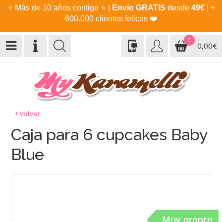
⭐
Más de 10 años contigo
⭐
|
Envío GRATIS
desde
49€
| +
600.000 clientes felices
❤️
0
0,00€
Volver
Caja para 6 cupcakes Baby
Blue
Muy pronto