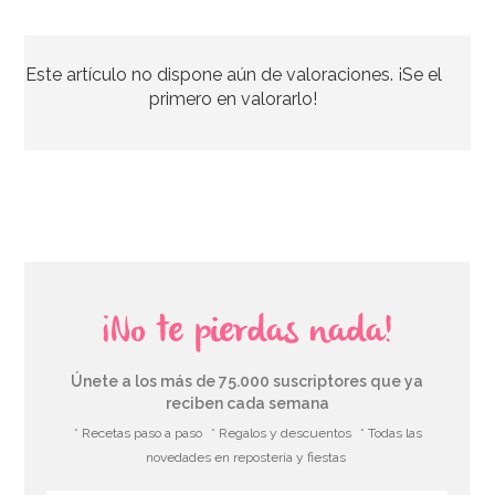
Caja para Tarta 4 Alturas Ajustables - 45 x 40 cm
Este artículo no dispone aún de valoraciones. ¡Se el
4,45€
4,95€
primero en valorarlo!
AÑADIR
¡No te pierdas nada!
Únete a los más de 75.000 suscriptores que ya
reciben cada semana
* Recetas paso a paso
* Regalos y descuentos
* Todas las
novedades en repostería y fiestas