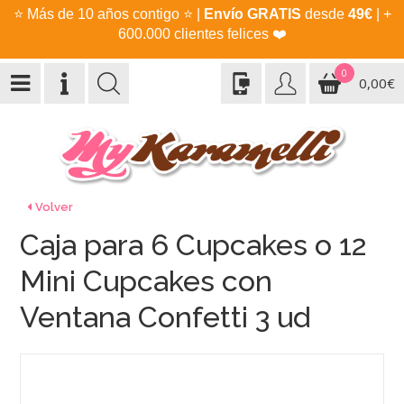
⭐
Más de 10 años contigo
⭐
|
Envío GRATIS
desde
49€
| +
600.000 clientes felices
❤️
0
0,00€
Volver
Caja para 6 Cupcakes o 12
Mini Cupcakes con
Ventana Confetti 3 ud