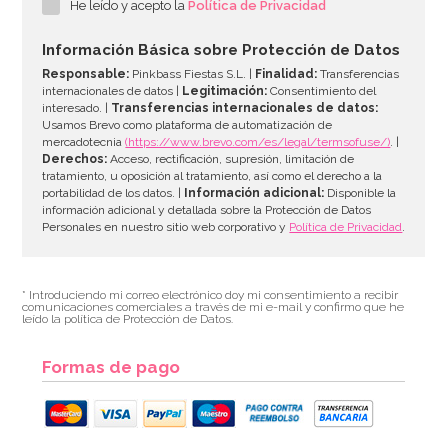
He leído y acepto la
Política de Privacidad
Información Básica sobre Protección de Datos
Responsable:
Pinkbass Fiestas S.L. |
Finalidad:
Transferencias
internacionales de datos |
Legitimación:
Consentimiento del
interesado. |
Transferencias internacionales de datos:
Usamos Brevo como plataforma de automatización de
mercadotecnia
(https://www.brevo.com/es/legal/termsofuse/)
. |
Derechos:
Acceso, rectificación, supresión, limitación de
tratamiento, u oposición al tratamiento, así como el derecho a la
portabilidad de los datos. |
Información adicional:
Disponible la
información adicional y detallada sobre la Protección de Datos
Personales en nuestro sitio web corporativo y
Política de Privacidad
.
* Introduciendo mi correo electrónico doy mi consentimiento a recibir
comunicaciones comerciales a través de mi e-mail y confirmo que he
leído la política de Protección de Datos.
Formas de pago