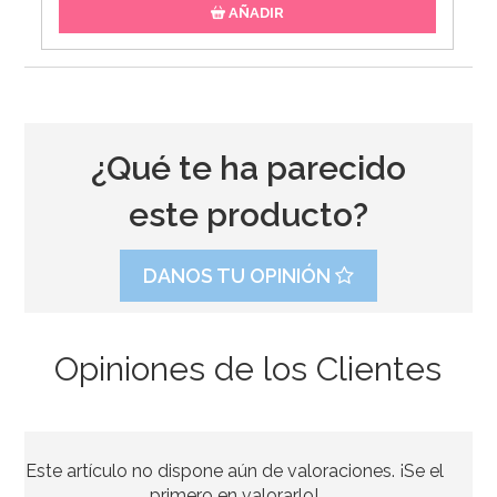
AÑADIR
¿Qué te ha parecido
este producto?
DANOS TU OPINIÓN
Opiniones de los Clientes
Stand con Ondas Rosa para Tartas 27,5 cm
Este artículo no dispone aún de valoraciones. ¡Se el
33,39€
37,95€
primero en valorarlo!