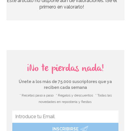
Este artículo no dispone aún de valoraciones. ¡Se el
4,45€
4,95€
primero en valorarlo!
AÑADIR
¡No te pierdas nada!
Únete a los más de 75.000 suscriptores que ya
reciben cada semana
* Recetas paso a paso
* Regalos y descuentos
* Todas las
novedades en repostería y fiestas
INSCRIBIRSE