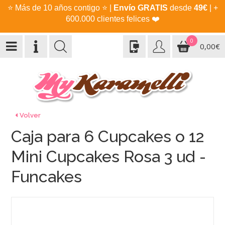
⭐
Más de 10 años contigo
⭐
|
Envío GRATIS
desde
49€
| +
600.000 clientes felices
❤️
0
0,00€
Volver
Caja para 6 Cupcakes o 12
Mini Cupcakes Rosa 3 ud -
Funcakes