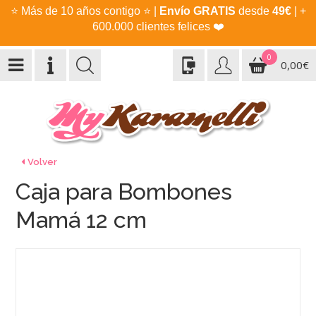
⭐
Más de 10 años contigo
⭐
|
Envío GRATIS
desde
49€
| +
600.000 clientes felices
❤️
0
0,00€
Volver
Caja para Bombones
Mamá 12 cm