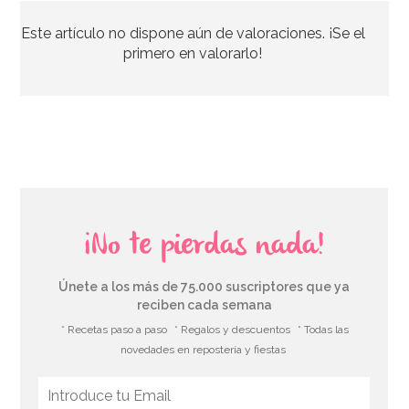
Este artículo no dispone aún de valoraciones. ¡Se el
33,39€
37,95€
primero en valorarlo!
AÑADIR
¡No te pierdas nada!
Únete a los más de 75.000 suscriptores que ya
reciben cada semana
* Recetas paso a paso
* Regalos y descuentos
* Todas las
novedades en repostería y fiestas