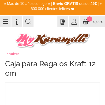
⭐
Más de 10 años contigo
⭐
|
Envío GRATIS
desde
49€
| +
600.000 clientes felices
❤️
0
0,00€
Volver
Caja para Regalos Kraft 12
cm