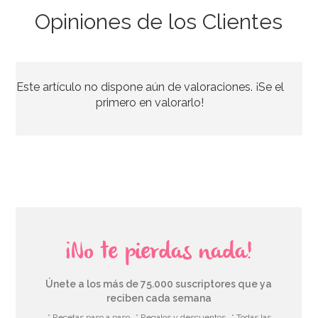
Opiniones de los Clientes
Azúcar Perlado Grande 200 gr - Funcakes
Este artículo no dispone aún de valoraciones. ¡Se el
3,50€
primero en valorarlo!
AÑADIR
¡No te pierdas nada!
Únete a los más de 75.000 suscriptores que ya
reciben cada semana
* Recetas paso a paso
* Regalos y descuentos
* Todas las