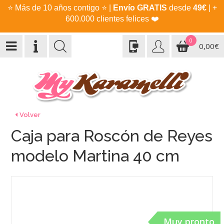
⭐
Más de 10 años contigo
⭐
|
Envío GRATIS
desde
49€
| +
600.000 clientes felices
❤️
0
0,00€
Volver
Caja para Roscón de Reyes
modelo Martina 40 cm
Muy pronto