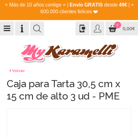
⭐
Más de 10 años contigo
⭐
|
Envío GRATIS
desde
49€
| +
600.000 clientes felices
❤️
0
0,00€
Volver
Caja para Tarta 30,5 cm x
15 cm de alto 3 ud - PME