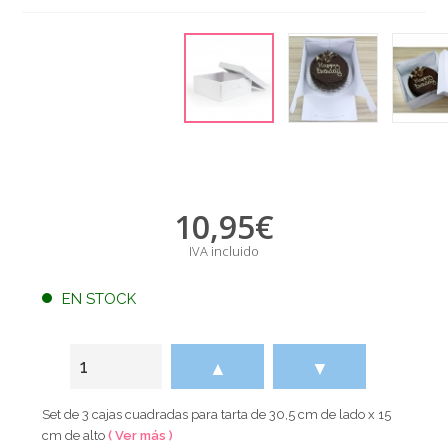
10,95
€
IVA incluido
EN STOCK
▲
▼
Set de 3 cajas cuadradas para tarta de 30,5 cm de lado x 15
cm de alto
( Ver más )