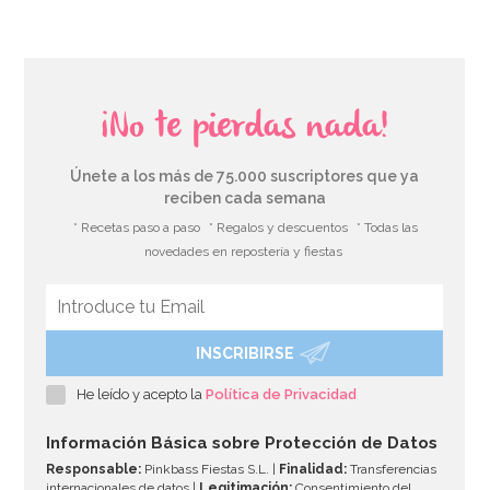
¡No te pierdas nada!
Únete a los más de 75.000 suscriptores que ya
reciben cada semana
* Recetas paso a paso
* Regalos y descuentos
* Todas las
novedades en repostería y fiestas
INSCRIBIRSE
Base Rígida para Tarta 30,5 cm 5 ud - PME
He leído y acepto la
Política de Privacidad
5,50€
Información Básica sobre Protección de Datos
Responsable:
Pinkbass Fiestas S.L. |
Finalidad:
Transferencias
internacionales de datos |
Legitimación:
Consentimiento del