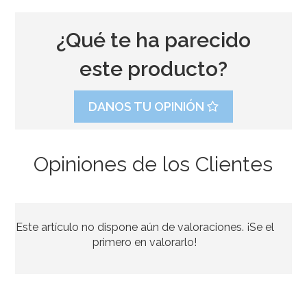
¿Qué te ha parecido
este producto?
DANOS TU OPINIÓN
Opiniones de los Clientes
Molde Redondo de 25 x 7,5cm PME
Este artículo no dispone aún de valoraciones. ¡Se el
15,95€
primero en valorarlo!
AÑADIR