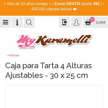
⭐
Más de 10 años contigo
⭐
|
Envío GRATIS
desde
49€
| +
600.000 clientes felices
❤️
0
0,00€
Volver
Caja para Tarta 4 Alturas
Ajustables - 30 x 25 cm