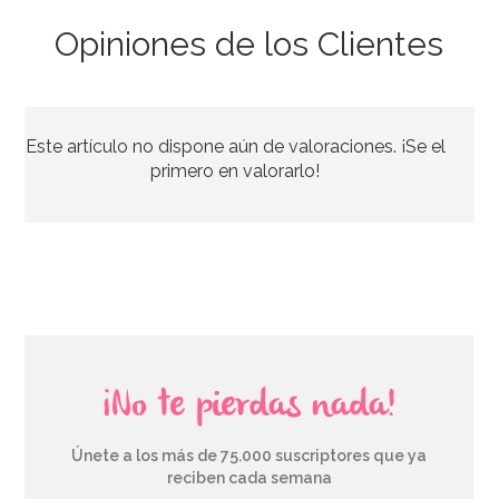
Opiniones de los Clientes
Caja para Tarta 4 Alturas Ajustables - 45 x 40 cm
Este artículo no dispone aún de valoraciones. ¡Se el
4,45€
4,95€
primero en valorarlo!
AÑADIR
¡No te pierdas nada!
Únete a los más de 75.000 suscriptores que ya
reciben cada semana