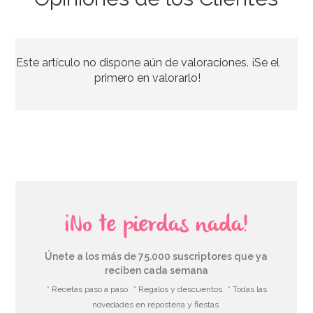
Stand con Ondas Rosa para Tartas 27,5 cm
Este artículo no dispone aún de valoraciones. ¡Se el
33,39€
37,95€
primero en valorarlo!
AÑADIR
¡No te pierdas nada!
Únete a los más de 75.000 suscriptores que ya
reciben cada semana
* Recetas paso a paso
* Regalos y descuentos
* Todas las
novedades en repostería y fiestas