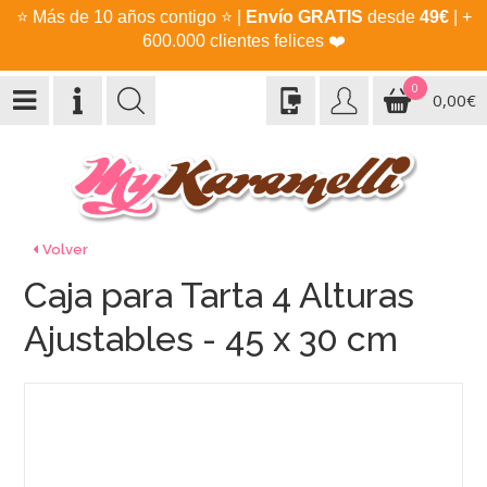
⭐
Más de 10 años contigo
⭐
|
Envío GRATIS
desde
49€
| +
600.000 clientes felices
❤️
0
0,00€
Volver
Caja para Tarta 4 Alturas
Ajustables - 45 x 30 cm