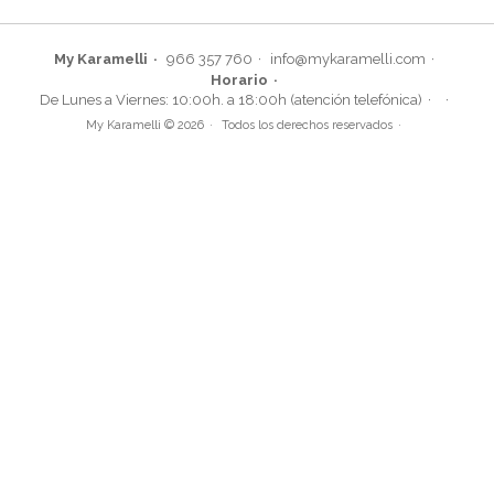
My Karamelli
966 357 760
info@mykaramelli.com
Horario
De Lunes a Viernes: 10:00h. a 18:00h (atención telefónica)
My Karamelli © 2026
Todos los derechos reservados