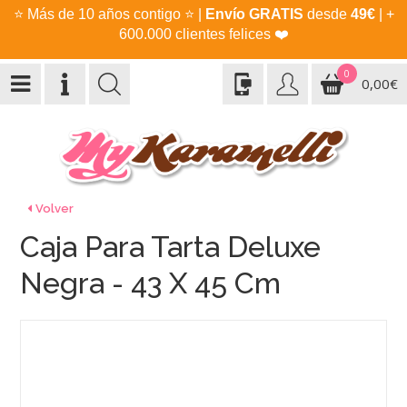
⭐
Más de 10 años contigo
⭐
|
Envío GRATIS
desde
49€
| +
600.000 clientes felices
❤️
0
0,00€
Volver
Caja Para Tarta Deluxe
Negra - 43 X 45 Cm