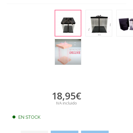
18,95
€
IVA incluido
EN STOCK