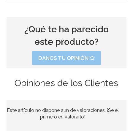
¿Qué te ha parecido
este producto?
DANOS TU OPINIÓN
Opiniones de los Clientes
Caja para Tarta 4 Alturas Ajustables - 45 x 40 cm
Este artículo no dispone aún de valoraciones. ¡Se el
4,45€
4,95€
primero en valorarlo!