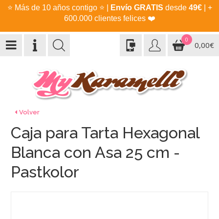
⭐
Más de 10 años contigo
⭐
|
Envío GRATIS
desde
49€
| +
600.000 clientes felices
❤️
0
0,00€
Volver
Caja para Tarta Hexagonal
Blanca con Asa 25 cm -
Pastkolor