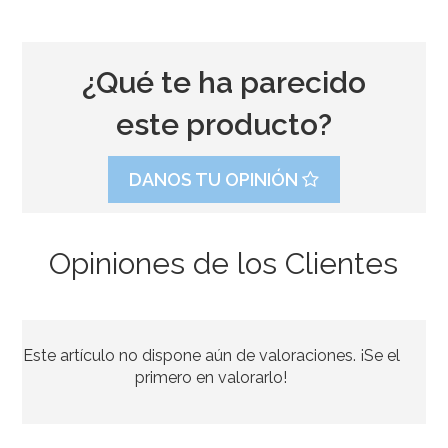
¿Qué te ha parecido
este producto?
DANOS TU OPINIÓN
Opiniones de los Clientes
Stand con Ondas Rosa para Tartas 27,5 cm
Este artículo no dispone aún de valoraciones. ¡Se el
33,39€
37,95€
primero en valorarlo!
AÑADIR