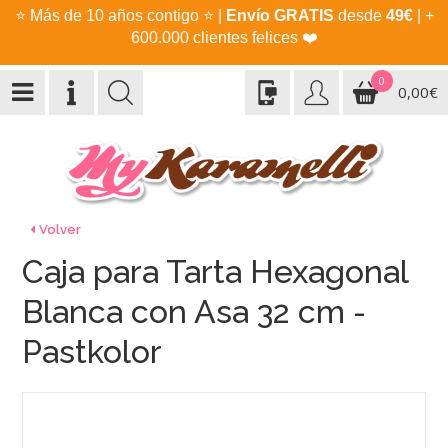
⭐
Más de 10 años contigo
⭐
|
Envío GRATIS
desde
49€
| +
600.000 clientes felices
❤️
0
0,00€
Volver
Caja para Tarta Hexagonal
Blanca con Asa 32 cm -
Pastkolor