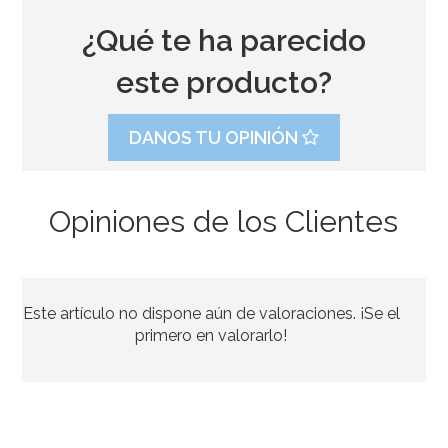
¿Qué te ha parecido
este producto?
DANOS TU OPINIÓN
Opiniones de los Clientes
Caja para Tarta 4 Alturas Ajustables - 45 x 40 cm
Este artículo no dispone aún de valoraciones. ¡Se el
4,45€
4,95€
primero en valorarlo!
AÑADIR