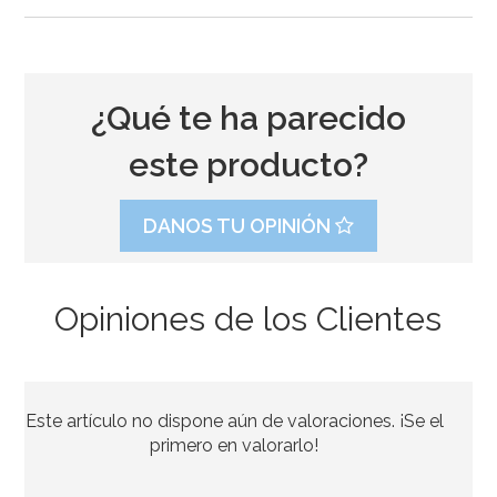
¿Qué te ha parecido
este producto?
DANOS TU OPINIÓN
Opiniones de los Clientes
Stand con Ondas Rosa para Tartas 27,5 cm
Este artículo no dispone aún de valoraciones. ¡Se el
33,39€
37,95€
primero en valorarlo!