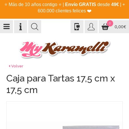
⭐
Más de 10 años contigo
⭐
|
Envío GRATIS
desde
49€
| +
600.000 clientes felices
❤️
0
0,00€
Volver
Caja para Tartas 17,5 cm x
17,5 cm