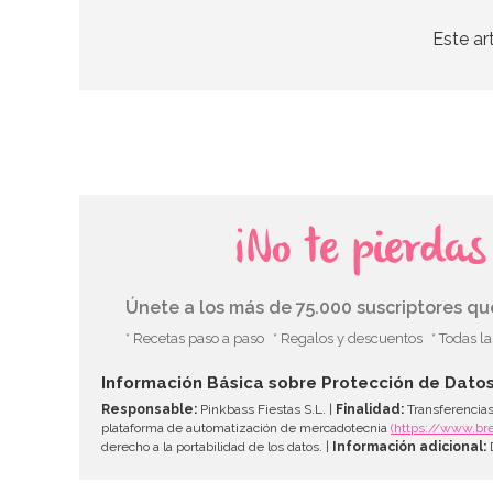
Este ar
¡No te pierda
Únete a los más de 75.000 suscriptores q
* Recetas paso a paso
* Regalos y descuentos
* Todas l
Información Básica sobre Protección de Dato
Responsable:
Pinkbass Fiestas S.L. |
Finalidad:
Transferencias
plataforma de automatización de mercadotecnia
(https://www.br
derecho a la portabilidad de los datos. |
Información adicional:
D