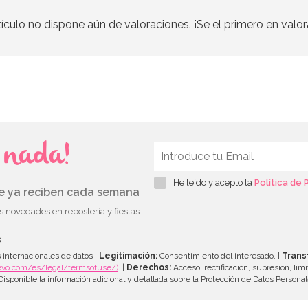
tículo no dispone aún de valoraciones. ¡Se el primero en valor
s nada!
He leído y acepto la
Política de 
ue ya reciben cada semana
as novedades en repostería y fiestas
s
 internacionales de datos |
Legitimación:
Consentimiento del interesado. |
Trans
evo.com/es/legal/termsofuse/)
. |
Derechos:
Acceso, rectificación, supresión, limi
isponible la información adicional y detallada sobre la Protección de Datos Persona