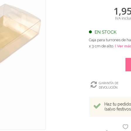
1,9
IVA inclu
EN STOCK
Caja para turrones de 
x 3 cm de alto.
( Ver más
GARANTÍA DE
DEVOLUCIÓN
Haz tu pedido 
(salvo festivo