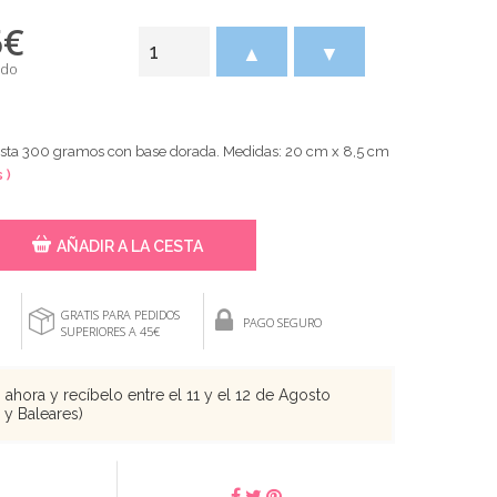
5
€
▲
▼
ido
hasta 300 gramos con base dorada. Medidas: 20 cm x 8,5 cm
 )
AÑADIR A LA CESTA
GRATIS PARA PEDIDOS
PAGO SEGURO
SUPERIORES A 45€
ahora y recíbelo entre el 11 y el 12 de Agosto
s y Baleares)