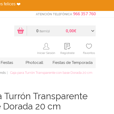
es felices
❤️
966 357 760
ATENCIÓN TELEFÓNICA
0
0,00€
Item(s)
Iniciar Sesión
Regístrate
Favoritos
Fiestas
Photocall
Fiestas de Temporada
ands
Caja para Turrón Transparente con base Dorada 20 cm
a Turrón Transparente
e Dorada 20 cm