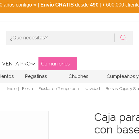
0 años contigo
⭐
|
Envío GRATIS
desde
49€
| + 600.000 client
VENTA PRO
Comuniones
ientos
Pegatinas
Chuches
Cumpleaños y 
Inicio
Fiesta
Fiestas de Temporada
Navidad
Bolsas, Cajas y St
Caja par
con bas