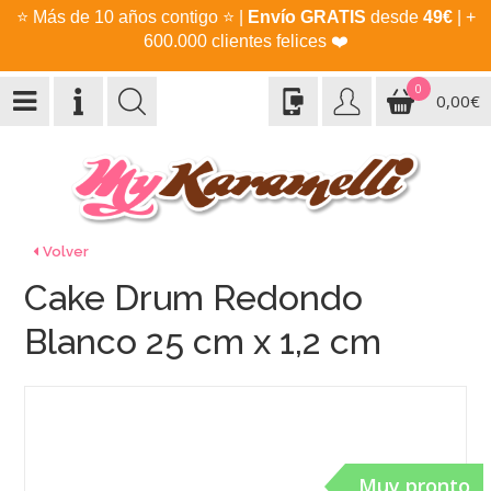
⭐
Más de 10 años contigo
⭐
|
Envío GRATIS
desde
49€
| +
600.000 clientes felices
❤️
0
0,00€
Volver
Cake Drum Redondo
Blanco 25 cm x 1,2 cm
Muy pronto