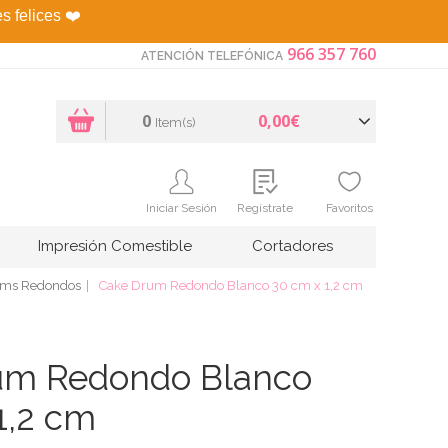
es felices
❤️
966 357 760
ATENCIÓN TELEFÓNICA
0
0,00€
Item(s)
Iniciar Sesión
Regístrate
Favoritos
Impresión Comestible
Cortadores
rums Redondos
Cake Drum Redondo Blanco 30 cm x 1,2 cm
um Redondo Blanco
1,2 cm