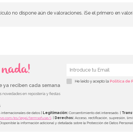
tículo no dispone aún de valoraciones. ¡Se el primero en valor
s nada!
He leído y acepto la
Política de 
ue ya reciben cada semana
as novedades en repostería y fiestas
s
 internacionales de datos |
Legitimación:
Consentimiento del interesado. |
Trans
evo.com/es/legal/termsofuse/)
. |
Derechos:
Acceso, rectificación, supresión, limi
isponible la información adicional y detallada sobre la Protección de Datos Persona