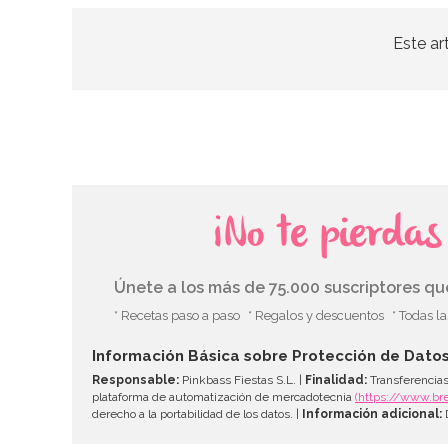
Este ar
¡No te pierda
Únete a los más de 75.000 suscriptores q
* Recetas paso a paso
* Regalos y descuentos
* Todas l
Información Básica sobre Protección de Dato
Responsable:
Pinkbass Fiestas S.L. |
Finalidad:
Transferencias
plataforma de automatización de mercadotecnia
(https://www.br
derecho a la portabilidad de los datos. |
Información adicional:
D