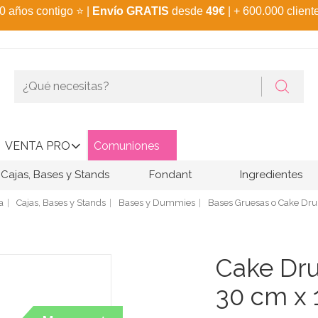
0 años contigo
⭐
|
Envío GRATIS
desde
49€
| + 600.000 client
VENTA PRO
Comuniones
Cajas, Bases y Stands
Fondant
Ingredientes
a
Cajas, Bases y Stands
Bases y Dummies
Bases Gruesas o Cake D
Cake Dr
30 cm x 