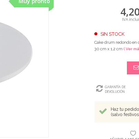
Muy pronto
4,2
IVA inclu
SIN STOCK
Cake drum redondo en co
30 cm x 1,2 cm
( Ver má
GARANTÍA DE
DEVOLUCIÓN
Haz tu pedido 
(salvo festivo