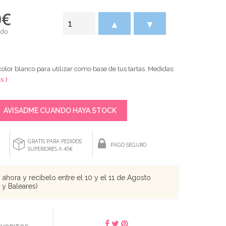
0
€
▲
▼
ido
lor blanco para utilizar como base de tus tartas. Medidas:
s )
AVISADME CUANDO HAYA STOCK
GRATIS PARA PEDIDOS
PAGO SEGURO
SUPERIORES A 45€
ahora y recíbelo entre el 10 y el 11 de Agosto
s y Baleares)