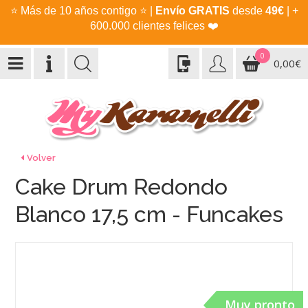
⭐
Más de 10 años contigo
⭐
|
Envío GRATIS
desde
49€
| +
600.000 clientes felices
❤️
0
0,00€
Volver
Cake Drum Redondo
Blanco 17,5 cm - Funcakes
Muy pronto