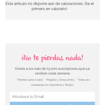
Este artículo no dispone aún de valoraciones. ¡Se el
4,45€
4,95€
primero en valorarlo!
AÑADIR
¡No te pierdas nada!
Únete a los más de 75.000 suscriptores que ya
reciben cada semana
* Recetas paso a paso
* Regalos y descuentos
* Todas las
novedades en repostería y fiestas