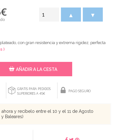
5
€
▲
▼
ido
 plateado, con gran resistencia y extrema rigidez, perfecta
s )
AÑADIR A LA CESTA
GRATIS PARA PEDIDOS
PAGO SEGURO
SUPERIORES A 45€
ahora y recíbelo entre el 10 y el 11 de Agosto
s y Baleares)