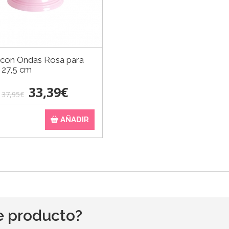
 con Ondas Rosa para
 27,5 cm
33,39€
37,95€
AÑADIR
e producto?