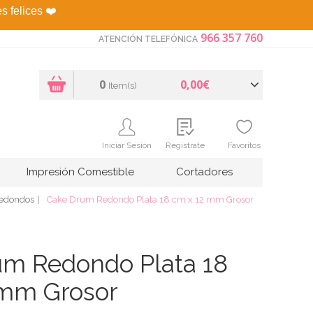
es felices
❤️
966 357 760
ATENCIÓN TELEFÓNICA
0
0,00€
Item(s)
Iniciar Sesión
Regístrate
Favoritos
Impresión Comestible
Cortadores
Redondos
Cake Drum Redondo Plata 18 cm x 12 mm Grosor
um Redondo Plata 18
 mm Grosor