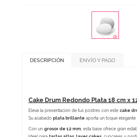
DESCRIPCIÓN
ENVÍO Y PAGO
Cake Drum Redondo Plata 18 cm x 12
Eleva la presentación de tus postres con este
cake dr
Su acabado
plata brillante
aporta un toque elegante a
Con un
grosor de 12 mm
, esta base ofrece gran est
Ideal para
tartas altas
,
layer cakes
, cupcakes y post