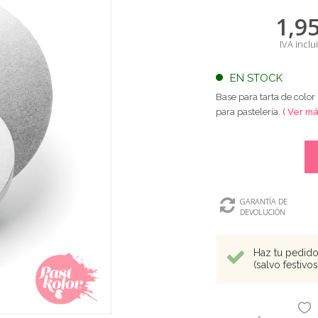
1,9
IVA inclu
EN STOCK
Base para tarta de color
para pastelería.
( Ver má
GARANTÍA DE
DEVOLUCIÓN
Haz tu pedido 
(salvo festivo