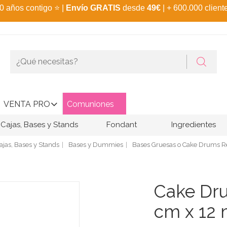
0 años contigo
⭐
|
Envío GRATIS
desde
49€
| + 600.000 client
VENTA PRO
Comuniones
Cajas, Bases y Stands
Fondant
Ingredientes
ajas, Bases y Stands
Bases y Dummies
Bases Gruesas o Cake Drums 
Cake Dr
cm x 12