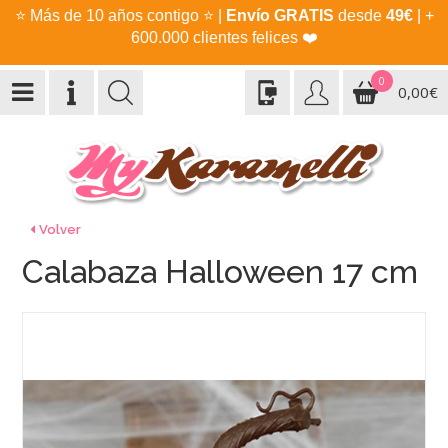
⭐
Más de 10 años contigo
⭐
|
Envío GRATIS
desde
49€
| +
600.000 clientes felices
❤️
0
0,00€
Volver
Calabaza Halloween 17 cm