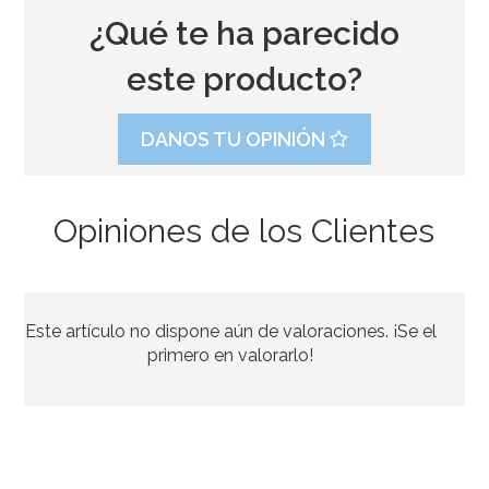
¿Qué te ha parecido
este producto?
DANOS TU OPINIÓN
Opiniones de los Clientes
Bolsas para dulces calabaza Halloween
Este artículo no dispone aún de valoraciones. ¡Se el
4,95€
primero en valorarlo!
AÑADIR