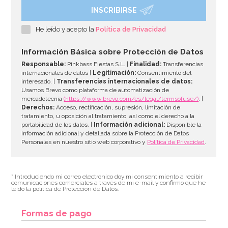
INSCRIBIRSE
He leído y acepto la
Política de Privacidad
Información Básica sobre Protección de Datos
Responsable:
Pinkbass Fiestas S.L. |
Finalidad:
Transferencias
internacionales de datos |
Legitimación:
Consentimiento del
interesado. |
Transferencias internacionales de datos:
Usamos Brevo como plataforma de automatización de
mercadotecnia
(https://www.brevo.com/es/legal/termsofuse/)
. |
Derechos:
Acceso, rectificación, supresión, limitación de
tratamiento, u oposición al tratamiento, así como el derecho a la
portabilidad de los datos. |
Información adicional:
Disponible la
información adicional y detallada sobre la Protección de Datos
Personales en nuestro sitio web corporativo y
Política de Privacidad
.
* Introduciendo mi correo electrónico doy mi consentimiento a recibir
comunicaciones comerciales a través de mi e-mail y confirmo que he
leído la política de Protección de Datos.
Formas de pago