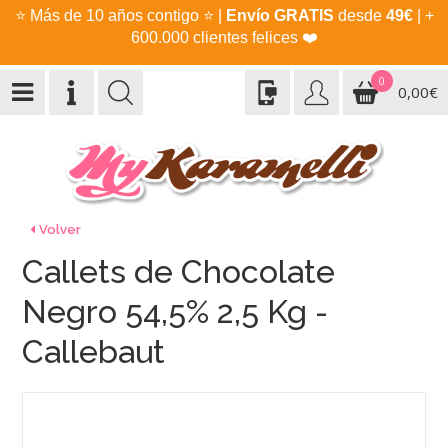
⭐
Más de 10 años contigo
⭐
|
Envío GRATIS
desde
49€
| +
600.000 clientes felices
❤️
0
0,00€
Volver
Callets de Chocolate
Negro 54,5% 2,5 Kg -
Callebaut