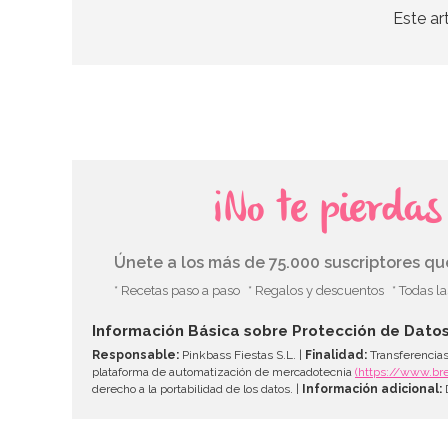
Este ar
¡No te pierda
Únete a los más de 75.000 suscriptores q
* Recetas paso a paso
* Regalos y descuentos
* Todas l
Información Básica sobre Protección de Dato
Responsable:
Pinkbass Fiestas S.L. |
Finalidad:
Transferencias
plataforma de automatización de mercadotecnia
(https://www.br
derecho a la portabilidad de los datos. |
Información adicional:
D