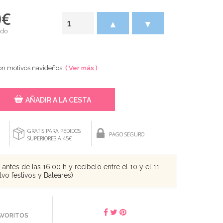
0
€
▲
▼
ido
on motivos navideños.
( Ver más )
AÑADIR A LA CESTA
GRATIS PARA PEDIDOS
PAGO SEGURO
SUPERIORES A 45€
antes de las 16:00 h y recíbelo entre el 10 y el 11
vo festivos y Baleares)
FAVORITOS