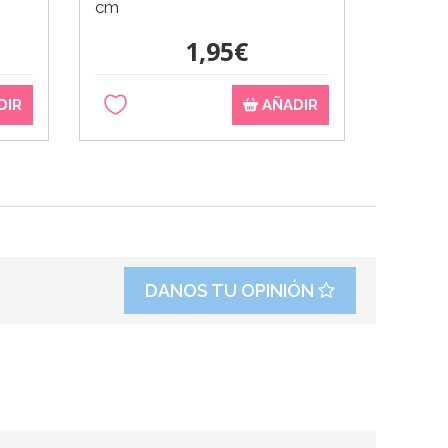
cm
Photoc
1,95€
DIR
AÑADIR
DANOS TU OPINIÓN