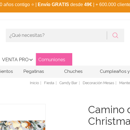
0 años contigo
⭐
|
Envío GRATIS
desde
49€
| + 600.000 client
VENTA PRO
Comuniones
ientos
Pegatinas
Chuches
Cumpleaños y 
Inicio
Fiesta
Candy Bar
Decoración Mesas
Mante
Camino 
Christma