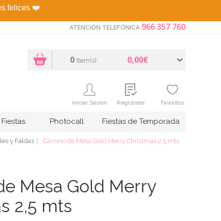
es felices
❤️
966 357 760
ATENCIÓN TELEFÓNICA
0
0,00€
Item(s)
Iniciar Sesión
Regístrate
Favoritos
Fiestas
Photocall
Fiestas de Temporada
les y Faldas
Camino de Mesa Gold Merry Christmas 2,5 mts
de Mesa Gold Merry
s 2,5 mts