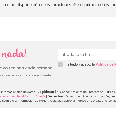
tículo no dispone aún de valoraciones. ¡Se el primero en valor
s nada!
He leído y acepto la
Política de 
ue ya reciben cada semana
as novedades en repostería y fiestas
s
 internacionales de datos |
Legitimación:
Consentimiento del interesado. |
Trans
evo.com/es/legal/termsofuse/)
. |
Derechos:
Acceso, rectificación, supresión, limi
isponible la información adicional y detallada sobre la Protección de Datos Persona