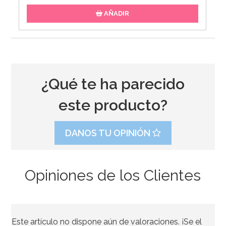
AÑADIR
¿Qué te ha parecido
este producto?
DANOS TU OPINIÓN
Opiniones de los Clientes
Centro de Mesa Muérdago 15 cm
Este artículo no dispone aún de valoraciones. ¡Se el
1,95€