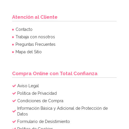
Atención al Cliente
Set de 13 Accesorios para Photocall Dulce Navidad
Contacto
Trabaja con nosotros
Preguntas Frecuentes
8,95€
Mapa del Sitio
AÑADIR
Compra Online con Total Confianza
Aviso Legal
Política de Privacidad
Condiciones de Compra
Información Básica y Adicional de Protección de
Datos
Formulario de Desistimiento
Política de Cookies