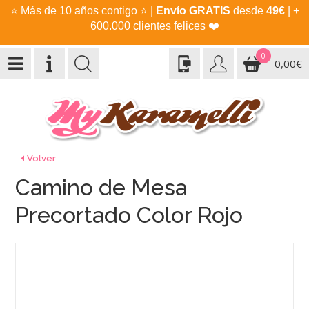
⭐
Más de 10 años contigo
⭐
|
Envío GRATIS
desde
49€
| +
600.000 clientes felices
❤️
0
0,00€
Volver
Camino de Mesa
Precortado Color Rojo