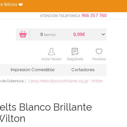
es felices
❤️
966 357 760
ATENCIÓN TELEFÓNICA
0
0,00€
Item(s)
Iniciar Sesión
Regístrate
Favoritos
Impresión Comestible
Cortadores
e de Cobertura
Candy Melts Blanco Brillante 125 gr - Wilton
lts Blanco Brillante
Wilton