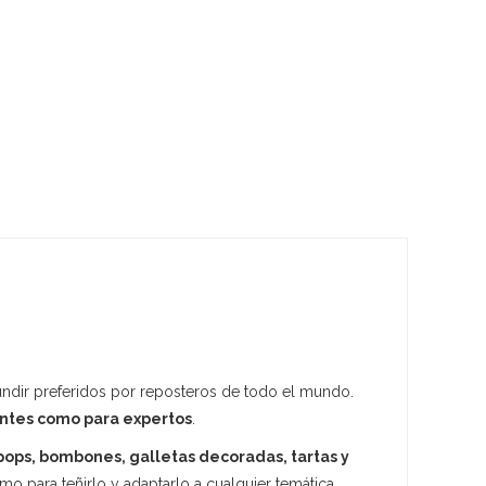
fundir preferidos por reposteros de todo el mundo.
antes como para expertos
.
pops, bombones, galletas decoradas, tartas y
mo para teñirlo y adaptarlo a cualquier temática.