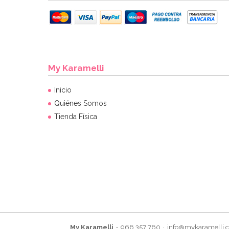
My Karamelli
Inicio
Quiénes Somos
Tienda Física
My Karamelli
966 357 760
info@mykaramelli.