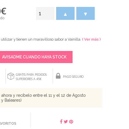
0
€
▲
▼
ido
e utilizar y tienen un maravilloso sabor a Vainilla.
( Ver más )
AVISADME CUANDO HAYA STOCK
GRATIS PARA PEDIDOS
PAGO SEGURO
SUPERIORES A 45€
ahora y recíbelo entre el 11 y el 12 de Agosto
s y Baleares)
FAVORITOS