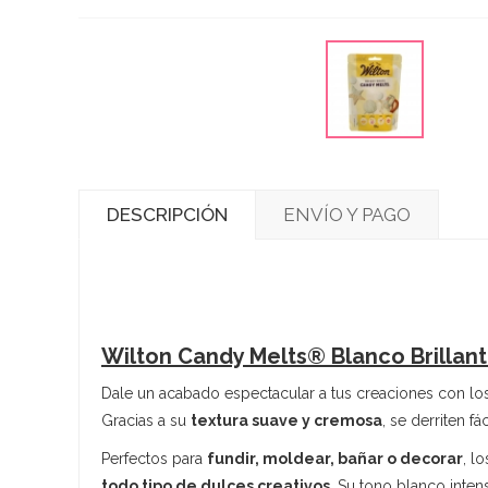
DESCRIPCIÓN
ENVÍO Y PAGO
Wilton Candy Melts® Blanco Brillant
Dale un acabado espectacular a tus creaciones con l
Gracias a su
textura suave y cremosa
, se derriten f
Perfectos para
fundir, moldear, bañar o decorar
, l
todo tipo de dulces creativos
. Su tono blanco inten