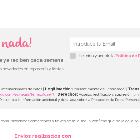
s nada!
He leído y acepto la
Política de 
ue ya reciben cada semana
as novedades en repostería y fiestas
s
 internacionales de datos |
Legitimación:
Consentimiento del interesado. |
Trans
evo.com/es/legal/termsofuse/)
. |
Derechos:
Acceso, rectificación, supresión, limi
isponible la información adicional y detallada sobre la Protección de Datos Persona
r comunicaciones comerciales a través de mi e-mail y confirmo que he leído la polí
Envíos realizados con