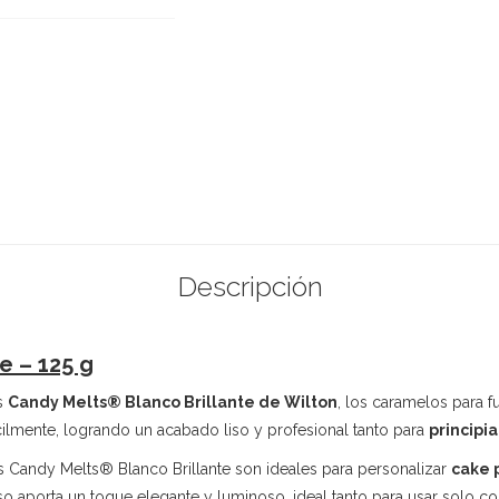
Descripción
e – 125 g
os
Candy Melts® Blanco Brillante de Wilton
, los caramelos para 
ácilmente, logrando un acabado liso y profesional tanto para
principi
os Candy Melts® Blanco Brillante son ideales para personalizar
cake 
so aporta un toque elegante y luminoso, ideal tanto para usar solo co