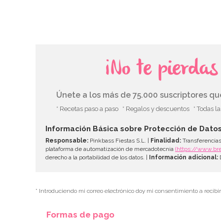
¡No te pierda
Únete a los más de 75.000 suscriptores q
* Recetas paso a paso
* Regalos y descuentos
* Todas l
Información Básica sobre Protección de Dato
Responsable:
Pinkbass Fiestas S.L. |
Finalidad:
Transferencias
plataforma de automatización de mercadotecnia
(https://www.br
derecho a la portabilidad de los datos. |
Información adicional:
D
* Introduciendo mi correo electrónico doy mi consentimiento a recibi
Formas de pago