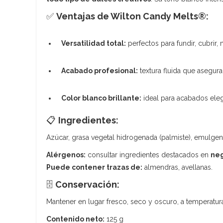
✅
Ventajas de Wilton Candy Melts®:
Versatilidad total:
perfectos para fundir, cubrir,
Acabado profesional:
textura fluida que asegur
Color blanco brillante:
ideal para acabados elega
📋
Ingredientes:
Azúcar, grasa vegetal hidrogenada (palmiste), emulgen
Alérgenos:
consultar ingredientes destacados en
neg
Puede contener trazas de:
almendras, avellanas.
🗄️
Conservación:
Mantener en lugar fresco, seco y oscuro, a temperatura 
Contenido neto:
125 g