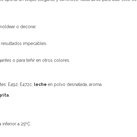
 moldear o decorar.
a resultados impecables.
ntes o para teñir en otros colores.
tes: E492, E472c,
leche
en polvo desnatada, aroma.
rita
.
inferior a 25ºC.