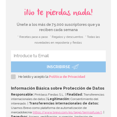
¡No te pierdas nada!
Únete a los más de 75.000 suscriptores que ya
reciben cada semana
* Recetas paso a paso
* Regalos y descuentos
* Todas las
novedades en repostería y fiestas
INSCRIBIRSE
Cañón confeti Pétalos de Rosa Rojos 50 cm
He leído y acepto la
Política de Privacidad
4,50€
Información Básica sobre Protección de Datos
Responsable:
Pinkbass Fiestas S.L. |
Finalidad:
Transferencias
internacionales de datos |
Legitimación:
Consentimiento del
interesado. |
Transferencias internacionales de datos:
AÑADIR
Usamos Brevo como plataforma de automatización de
mercadotecnia
(https://www.brevo.com/es/legal/termsofuse/)
. |
Derechos:
Acceso, rectificación, supresión, limitación de