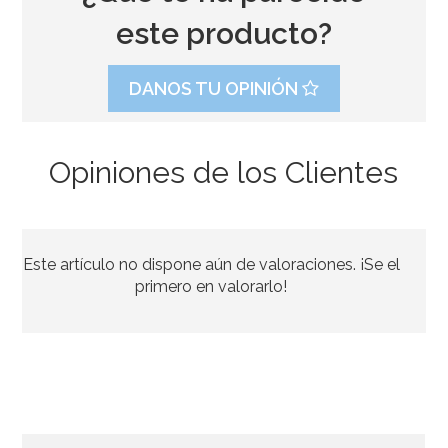
este producto?
DANOS TU OPINIÓN
Opiniones de los Clientes
Cañón confeti Euros 40 cm
Este artículo no dispone aún de valoraciones. ¡Se el
2,95€
primero en valorarlo!
AÑADIR