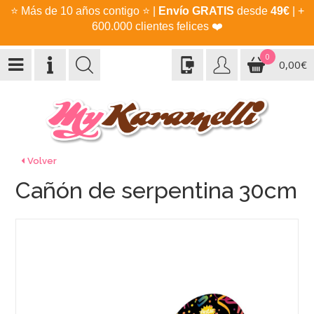
⭐
Más de 10 años contigo
⭐
|
Envío GRATIS
desde
49€
| +
600.000 clientes felices
❤️
0
0,00€
Volver
Cañón de serpentina 30cm