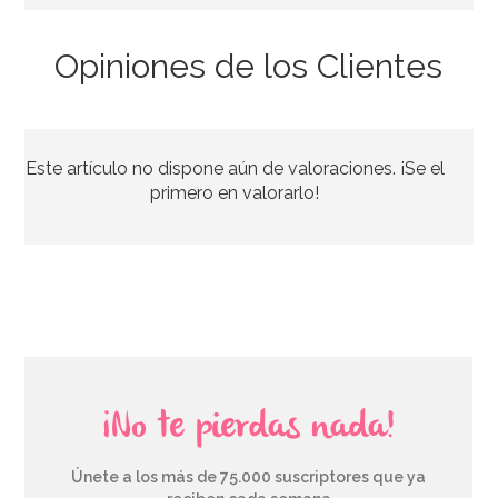
Opiniones de los Clientes
Set de 4 Moldes de silicona Huevo
Este artículo no dispone aún de valoraciones. ¡Se el
7,95€
primero en valorarlo!
AÑADIR
¡No te pierdas nada!
Únete a los más de 75.000 suscriptores que ya