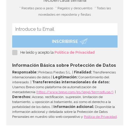
reciben cada semana
* Recetas paso a paso
* Regalos y descuentos
* Todas las
novedades en repostería y fiestas
INSCRIBIRSE
Kit de troqueladoras, tijeras y estampadores para
Sugarcraft
He leído y acepto la
Política de Privacidad
19,95€
Información Básica sobre Protección de Datos
Responsable:
Pinkbass Fiestas S.L. |
Finalidad:
Transferencias
internacionales de datos |
Legitimación:
Consentimiento del
interesado. |
Transferencias internacionales de datos:
AÑADIR
Usamos Brevo como plataforma de automatización de
mercadotecnia
(https://www.brevo.com/es/legal/termsofuse/)
. |
Derechos:
Acceso, rectificación, supresión, limitación de
tratamiento, u oposición al tratamiento, así como el derecho a la
portabilidad de los datos. |
Información adicional:
Disponible la
información adicional y detallada sobre la Protección de Datos
Personales en nuestro sitio web corporativo y
Política de Privacidad
.