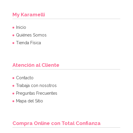
My Karamelli
Inicio
Quiénes Somos
Tienda Física
Atención al Cliente
Molde Great Impressions Shoes 2
Contacto
Trabaja con nosotros
Preguntas Frecuentes
12,95€
Mapa del Sitio
AÑADIR
Compra Online con Total Confianza